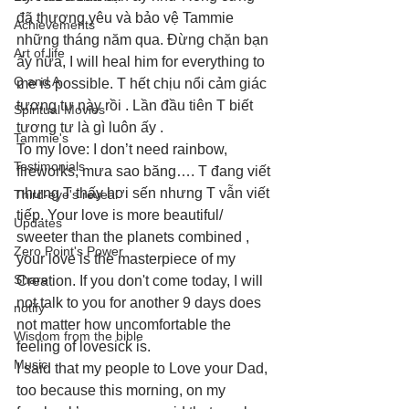
đã thương yêu và bảo vệ Tammie 
Achievements
những tháng năm qua. Đừng chặn bạn 
Art of life
ấy nữa, I will heal him for everything to 
Q and A
me is possible. T hết chịu nổi cảm giác 
tương tư này rồi . Lần đầu tiên T biết 
Spiritual Movies
tương tư là gì luôn ấy . 
Tammie's
To my love: I don’t need rainbow, 
Testimonials
fireworks, mưa sao băng…. T đang viết 
nhưng T thấy hơi sến nhưng T vẫn viết 
Third-eye's reveal
tiếp. Your love is more beautiful/ 
Updates
sweeter than the planets combined , 
Zero Point's Power
your love is the masterpiece of my 
Share
Creation. If you don't come today, I will 
not talk to you for another 9 days does 
notify
not matter how uncomfortable the 
Wisdom from the bible
feeling of lovesick is. 
Music
I said that my people to Love your Dad, 
too because this morning, on my 