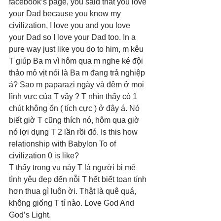
facebook’s page, you said that you love 
your Dad because you know my 
civilization, I love you and you love 
your Dad so I love your Dad too. In a 
pure way just like you do to him, m kêu 
T giúp Ba m vì hôm qua m nghe ké đội 
thảo mỏ vịt nói là Ba m đang trả nghiệp 
á? Sao m paparazi ngày và đêm ở mọi 
lĩnh vực của T vậy ? T nhìn thấy có 1 
chút không ổn ( tích cực ) ở đây á. Nó 
biết giờ T cũng thích nó, hôm qua giờ 
nó lợi dụng T 2 lần rồi đó. Is this how 
relationship with Babylon To of 
civilization 0 is like? 
T thấy trong vụ này T là người bị mê 
tình yêu đẹp đến nỗi T hết biết toan tính 
hơn thua gì luôn ời. Thật là quê quá, 
không giống T tí nào. Love God And 
God’s Light. 