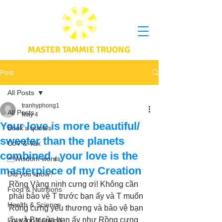
MASTER TAMMIE TRUONG
Post
All Posts
tranhyphong1
All Posts
May 4
Your love is more beautiful/
Book's quotes
sweeter than the planets
CoV & Vax
combined , your love is the
Wisdom words
masterpiece of my Creation
Did you know?
Rồng Vàng nịnh cưng ơi! Không cần 
Food & Nutritions
phải bảo vệ T trước bạn ấy và T muốn 
Health & Science
Rồng cưng yêu thương và bảo vệ bạn 
ấy và Ba của bạn ấy như Rồng cưng 
Love for Mankind