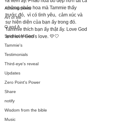
ra xem ấy. Pháo hoa đó đẹp hơn tất cả 
những pháo hoa mà Tammie thấy 
Achievements
trước đó,  vì có tình yêu,  cảm xúc và 
Art of life
sự hiện diện của bạn ấy trong đó. 
Q and A
Tammie thích bạn ấy thật ấy. Love God 
Spiritual Movies
and love God's love. 💛🤍
Tammie's
Testimonials
Third-eye's reveal
Updates
Zero Point's Power
Share
notify
Wisdom from the bible
Music