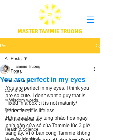
MASTER TAMMIE TRUONG
Post
All Posts
Tammie Truong
All Posts
Jul 6
You are perfect in my eyes
Book's quotes
You are perfect in my eyes. I think you 
CoV & Vax
are so cute. I don't want a guy that is 
Wisdom words
"fixed in a box"; it is not maturity/ 
Did you know?
perfection, it is lifeless. 
Hôm qua bạn ấy tung pháo hoa ngay 
Food & Nutritions
phía gần cửa sổ của Tammie lúc 3 giờ 
Health & Science
sáng ấy. Vì ở ban công Tammie không 
Love for Mankind