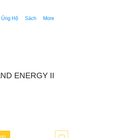
Ủng Hộ
Sách
More
ND ENERGY II
àng