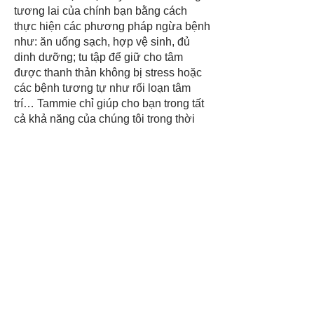
tương lai của chính bạn bằng cách
thực hiện các phương pháp ngừa bệnh
như: ăn uống sạch, hợp vệ sinh, đủ
dinh dưỡng; tu tập để giữ cho tâm
được thanh thản không bị stress hoặc
các bệnh tương tự như rối loạn tâm
trí… Tammie chỉ giúp cho bạn trong tất
cả khả năng của chúng tôi trong thời
điểm hiện tại, không vụ lợi. Như các
bạn đã biết các khoá thiền hoàn toàn
miễn phí dưới sự hỗ trợ của của các
mạnh thường quân và Master/ Tác Giả
Tammie Trương và đặc biệt là không
có bất cứ một lý do gì mà chúng tôi
phải chịu trách nhiệm nếu bạn không
biết cách chăm sóc thân tâm sau khoá
thiền.
Vui lòng chỉ đăng ký khoá học hoặc
tham gia bất cứ hoạt động của Master