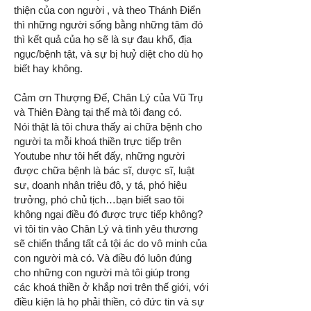
thiện của con người , và theo Thánh Điển
thì những người sống bằng những tâm đó
thì kết quả của họ sẽ là sự đau khổ, địa
ngục/bệnh tật, và sự bị huỷ diệt cho dù họ
biết hay không.
Cảm ơn Thượng Đế, Chân Lý của Vũ Trụ
và Thiên Đàng tại thế mà tôi đang có.
Nói thật là tôi chưa thấy ai chữa bệnh cho
người ta mỗi khoá thiền trực tiếp trên
Youtube như tôi hết đấy, những người
được chữa bệnh là bác sĩ, dược sĩ, luật
sư, doanh nhân triệu đô, y tá, phó hiệu
trưởng, phó chủ tịch…bạn biết sao tôi
không ngại điều đó được trực tiếp không?
vì tôi tin vào Chân Lý và tình yêu thương
sẽ chiến thắng tất cả tội ác do vô minh của
con người mà có. Và điều đó luôn đúng
cho những con người mà tôi giúp trong
các khoá thiền ở khắp nơi trên thế giới, với
điều kiện là họ phải thiền, có đức tin và sự