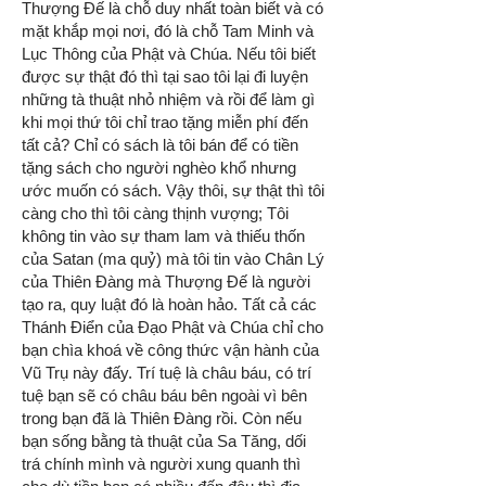
Thượng Đế là chỗ duy nhất toàn biết và có
mặt khắp mọi nơi, đó là chỗ Tam Minh và
Lục Thông của Phật và Chúa. Nếu tôi biết
được sự thật đó thì tại sao tôi lại đi luyện
những tà thuật nhỏ nhiệm và rồi để làm gì
khi mọi thứ tôi chỉ trao tặng miễn phí đến
tất cả? Chỉ có sách là tôi bán để có tiền
tặng sách cho người nghèo khổ nhưng
ước muốn có sách. Vậy thôi, sự thật thì tôi
càng cho thì tôi càng thịnh vượng; Tôi
không tin vào sự tham lam và thiếu thốn
của Satan (ma quỷ) mà tôi tin vào Chân Lý
của Thiên Đàng mà Thượng Đế là người
tạo ra, quy luật đó là hoàn hảo. Tất cả các
Thánh Điển của Đạo Phật và Chúa chỉ cho
bạn chìa khoá về công thức vận hành của
Vũ Trụ này đấy. Trí tuệ là châu báu, có trí
tuệ bạn sẽ có châu báu bên ngoài vì bên
trong bạn đã là Thiên Đàng rồi. Còn nếu
bạn sống bằng tà thuật của Sa Tăng, dối
trá chính mình và người xung quanh thì