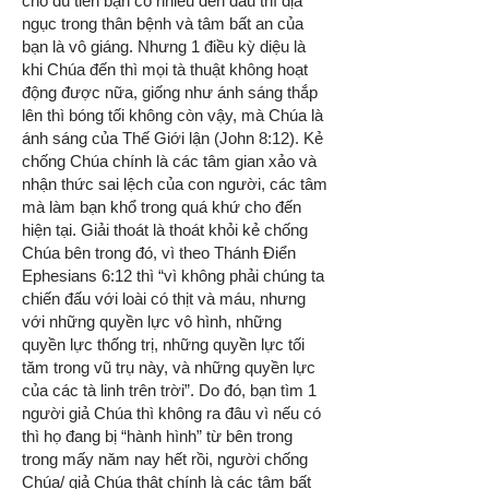
cho dù tiền bạn có nhiều đến đâu thì địa
ngục trong thân bệnh và tâm bất an của
bạn là vô giáng. Nhưng 1 điều kỳ diệu là
khi Chúa đến thì mọi tà thuật không hoạt
động được nữa, giống như ánh sáng thắp
lên thì bóng tối không còn vậy, mà Chúa là
ánh sáng của Thế Giới lận (John 8:12). Kẻ
chống Chúa chính là các tâm gian xảo và
nhận thức sai lệch của con người, các tâm
mà làm bạn khổ trong quá khứ cho đến
hiện tại. Giải thoát là thoát khỏi kẻ chống
Chúa bên trong đó, vì theo Thánh Điển
Ephesians 6:12 thì “vì không phải chúng ta
chiến đấu với loài có thịt và máu, nhưng
với những quyền lực vô hình, những
quyền lực thống trị, những quyền lực tối
tăm trong vũ trụ này, và những quyền lực
của các tà linh trên trời”. Do đó, bạn tìm 1
người giả Chúa thì không ra đâu vì nếu có
thì họ đang bị “hành hình” từ bên trong
trong mấy năm nay hết rồi, người chống
Chúa/ giả Chúa thật chính là các tâm bất