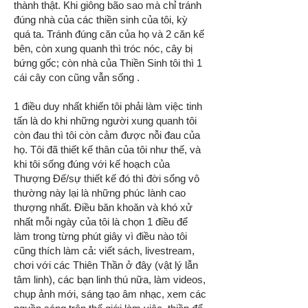
thành thật. Khi giông bão sao mà chỉ tránh
đúng nhà của các thiền sinh của tôi, kỳ
quá ta. Tránh đúng căn của họ và 2 căn kế
bên, còn xung quanh thì tróc nóc, cây bị
bứng gốc; còn nhà của Thiền Sinh tôi thì 1
cái cây con cũng vẫn sống .
1 điều duy nhất khiến tôi phải làm việc tinh
tấn là do khi những người xung quanh tôi
còn đau thì tôi còn cảm được nỗi đau của
họ. Tôi đã thiết kế thân của tôi như thế, và
khi tôi sống đúng với kế hoạch của
Thượng Đế/sự thiết kế đó thì đời sống vô
thường này lại là những phúc lành cao
thượng nhất. Điều băn khoăn và khó xử
nhất mỗi ngày của tôi là chọn 1 điều để
làm trong từng phút giây vì điều nào tôi
cũng thích làm cả: viết sách, livestream,
chơi với các Thiên Thần ở đây (vật lý lẫn
tâm linh), các bạn linh thú nữa, làm videos,
chụp ảnh mới, sáng tạo âm nhạc, xem các