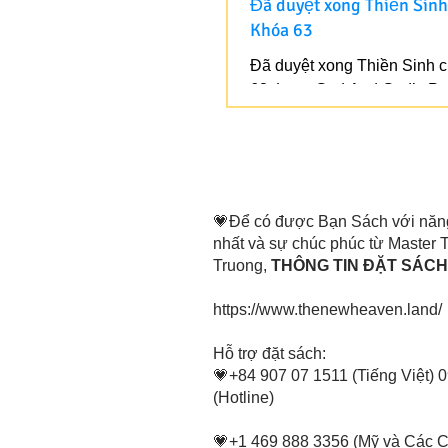
Đã duyệt xong Thiền Sinh
Khóa 63
Đã duyệt xong Thiền Sinh 
63. Love God And God’s Pe
Bạn có thể đăng ký cho Khó
Link sẽ được thông báo sau
💗Để có được Bạn Sách với năn
nhất và sự chúc phúc từ Master
Truong,
THÔNG TIN ĐẶT SÁCH 
https://www.thenewheaven.land/
​Hỗ trợ đặt sách:
💗+84 907 07 1511 (Tiếng Việt) 
(Hotline)
💗+1 469 888 3356 (Mỹ và Các 