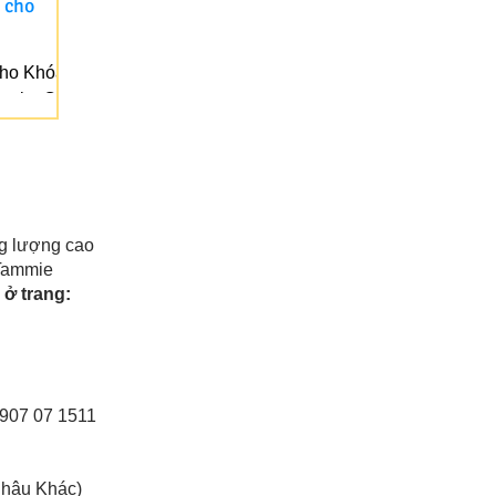
 cho
cho Khóa
ople. Các
a #64.
.
g lượng cao
 Tammie
ở trang:
0907 07 1511
Châu Khác)