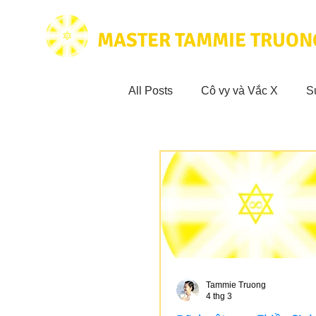
MASTER TAMMIE TRUON
All Posts
Cô vy và Vắc X
S
Hoạt động vì cộng đồng
Tr
Trích dẫn hay trong Sách CL&
Phim Tâm Linh
Hoạt động
Tammie Truong
4 thg 3