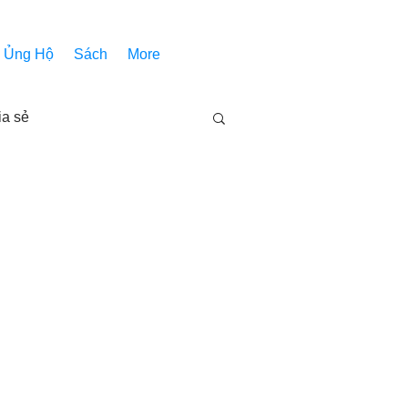
Ủng Hộ
Sách
More
ia sẻ
Các bài pháp
Nhóm Thiên Nhãn
inh thánh
Âm Nhạc