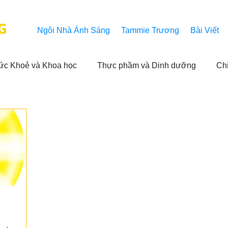
G
Ngôi Nhà Ánh Sáng
Tammie Trương
Bài Viết
ức Khoẻ và Khoa học
Thực phầm và Dinh dưỡng
Ch
ải nghiệm của người xem
Khả năng vô hạn của Niết Bàn
NL
Thành tựu
Các thông báo
Góc chân thiện mỹ
 hằng ngày của Tammie
Hỏi và Đáp
Trích dẫn trong k