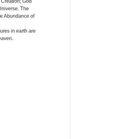
 Creation; God 
Universe. The 
he Abundance of 
ures in earth are 
eaven. 