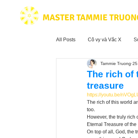
MASTER TAMMIE TRUON
All Posts
Cô vy và Vắc X
S
Tammie Truong
25
Hoạt động vì cộng đồng
Tr
The rich of 
treasure
Trích dẫn hay trong Sách CL&
https://youtu.be/nV
The rich of this world 
too. 
Phim Tâm Linh
Hoạt động
However, the truly rich 
Eternal Treasure of the 
On top of all, God, the