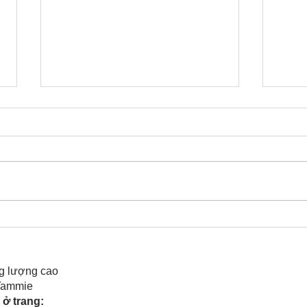
Bạn ấy hát giùm Chàng đó
Dạo 
Cưng
phim
g lượng cao
 Tammie
ở trang: