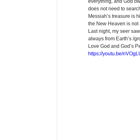
everything, and God own
does not need to search
Messiah’s treasure is 
the New Heaven is not an
Last night, my seer saw
always from Earth’s /gr
Love God and God’s Pe
https://youtu.be/nV