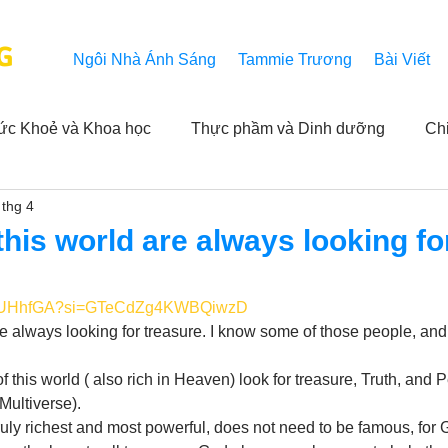
G
Ngôi Nhà Ánh Sáng
Tammie Trương
Bài Viết
ức Khoẻ và Khoa học
Thực phầm và Dinh dưỡng
Ch
 thg 4
ải nghiệm của người xem
Khả năng vô hạn của Niết Bàn
this world are always looking fo
NL
Thành tựu
Các thông báo
Góc chân thiện mỹ
OgLUHhfGA?si=GTeCdZg4KWBQiwzD
are always looking for treasure. I know some of those people, an
 hằng ngày của Tammie
Hỏi và Đáp
Trích dẫn trong k
of this world ( also rich in Heaven) look for treasure, Truth, and
Multiverse).
 truly richest and most powerful, does not need to be famous, for