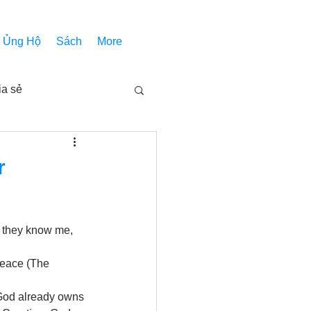
Ủng Hộ
Sách
More
ia sẻ
Các bài pháp
r
Nhóm Thiên Nhãn
d they know me, 
inh thánh
Âm Nhạc
 Peace (The 
 God already owns 