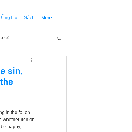
Ủng Hộ
Sách
More
ia sẻ
Các bài pháp
e sin,
 the
Nhóm Thiên Nhãn
inh thánh
Âm Nhạc
g in the fallen 
 whether rich or 
 be happy, 