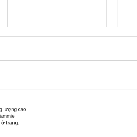
Cô Hoa Duong chia sẻ
Rele
của 
g lượng cao
 Tammie
ở trang: