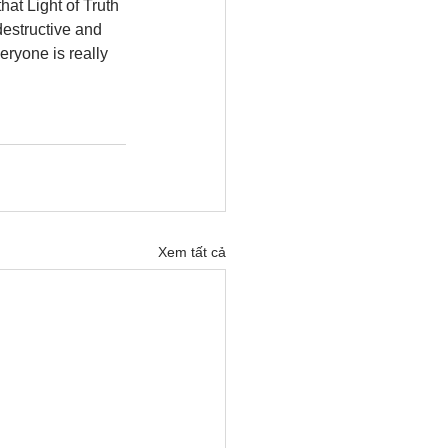
at Light of Truth 
estructive and 
eryone is really 
Xem tất cả