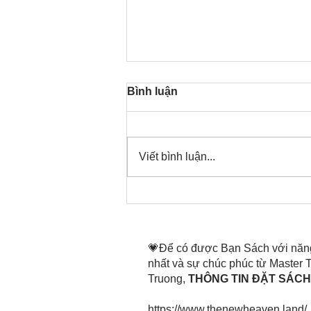
Bình luận
Viết bình luận...
Thời gian đó đang là bây
giờ, nên thanh lọc thân tâm
mình tin tấn
💗Để có được Bạn Sách với năn
nhất và sự chúc phúc từ Master
Truong,
THÔNG TIN ĐẶT SÁCH 
https://www.thenewheaven.land/