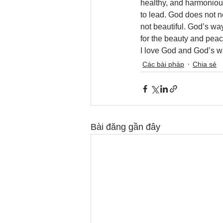
healthy, and harmonious
to lead. God does not 
not beautiful. God’s way
for the beauty and peac
I love God and God’s w
Các bài pháp
Chia sẻ
Bài đăng gần đây