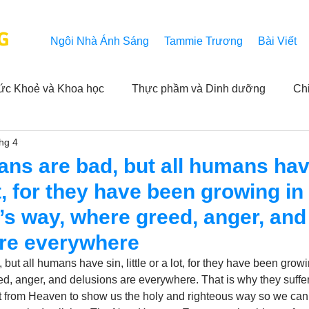
G
Ngôi Nhà Ánh Sáng
Tammie Trương
Bài Viết
ức Khoẻ và Khoa học
Thực phầm và Dinh dưỡng
Ch
thg 4
ải nghiệm của người xem
Khả năng vô hạn của Niết Bàn
ans are bad, but all humans hav
lot, for they have been growing in
NL
Thành tựu
Các thông báo
Góc chân thiện mỹ
d’s way, where greed, anger, and
are everywhere
 hằng ngày của Tammie
Hỏi và Đáp
Trích dẫn trong k
but all humans have sin, little or a lot, for they have been growin
d, anger, and delusions are everywhere. That is why they suffer,
t from Heaven to show us the holy and righteous way so we can