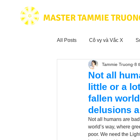
MASTER TAMMIE TRUON
All Posts
Cô vy và Vắc X
S
Tammie Truong
8 
Hoạt động vì cộng đồng
Tr
Not all hum
little or a 
Trích dẫn hay trong Sách CL&
fallen worl
delusions 
Phim Tâm Linh
Hoạt động
Not all humans are bad, 
world’s way, where gree
poor. We need the Ligh