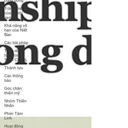
cộng đồng
Trải nghiệm
của người
xem
Khả năng vô
hạn của Niết
Bàn
Các bài pháp
Trích dẫn
hay trong
Sách CL&NL
Thành tựu
Các thông
báo
Góc chân
thiện mỹ
Nhóm Thiên
Nhãn
Phim Tâm
Linh
Hoạt động