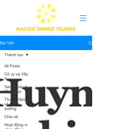
MASTER TAMMIE TRUONG
Bài Viết
Thành tựu
All Posts
Cô vy và Vắc
X
Sức Khoẻ và
Khoa học
Thực phầm
và Dinh
dưỡng
Chia sẻ
Hoạt động vì