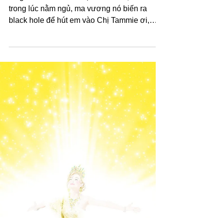
Tammie Truong
20 thg 6, 2024
1 người hỏi
1 người hỏi: "Hello Chị Tammie ơi, hôm kia
trong lúc nằm ngủ, ma vương nó biến ra
black hole để hút em vào Chị Tammie ơi,
Bây giờ em phải...