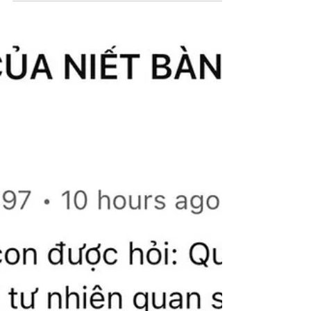
mọi người cùng được lợi ích từ ánh sáng trí
tuệ. Câu...