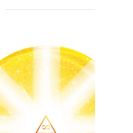
"Đừng có tin mấy cái đó là mình. Họ đang
trả nghiệp đấy. My love thiền nhiều hơn
sẽ vượt qua. Love you all"
1 Bạn Phó Hiệu Truởng nhắn: "Con đang trải
nghiệm nhân quả do các việc ngày trước con
làm. Con xin chuyển hóa tất cả trở về Niết
Bàn, trở...