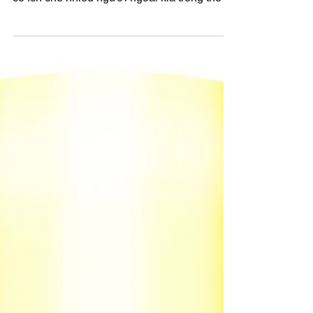
cố vấn luật sư ở đây vì tin nhắn này cũng sẽ
có ích cho nhiều người ngoài kia trong thời
điểm...