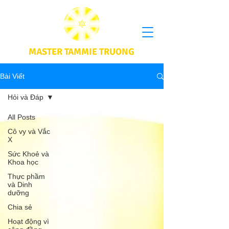
MASTER TAMMIE TRUONG
Bài Viết
Hỏi và Đáp
All Posts
Cô vy và Vắc
X
Sức Khoẻ và
Khoa học
Thực phầm
và Dinh
dưỡng
Chia sẻ
Hoạt động vì