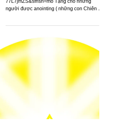
được sinh ra không có tay chân bẩm sinh
nhưng do đức tin vào Chúa
https://youtu.be/a1tF911gUV8?si=BWvLzPX-
77L7jmZS&sfnsn=mo Tặng cho những
người được anointing ( những con Chiên có
đức tin và sự thành...