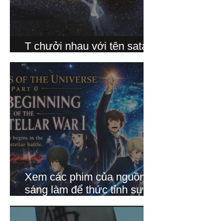
T chưởi nhau với tên satan
trong phim này, hehe
Xem các phim của nguồn
sáng làm để thức tỉnh sự
công chính bên trong mỗi
con người mà Thượng Đế