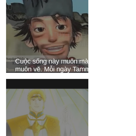
đã ban tặng
Cuộc sống này muôn màu
muôn vẽ. Mỗi ngày Tammie
tự thưởng cho mình và các
Bạn ở NNAS một tập phim
của Ngài Tế Công, Tammie
cũng đang xem và thấy
trong phim có những năng
lượng yêu thương, tích cực
giú