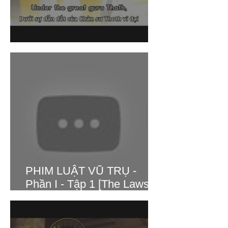
Phim Luật vĩnh cửu
PHIM LUẬT VŨ TRỤ -
Phần I - Tập 1 [The Laws of
the Universe Part I] -
RYUHO OKAWA │ VietSub