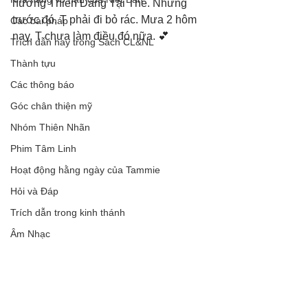
hưởng Thiên Đàng Tại Thế. Nhưng 
trước đó, T phải đi bỏ rác. Mưa 2 hôm 
Các bài pháp
nay, T chưa làm điều đó nữa. 💕
Trích dẫn hay trong Sách CL&NL
Thành tựu
Các thông báo
Góc chân thiện mỹ
Nhóm Thiên Nhãn
Phim Tâm Linh
Hoạt động hằng ngày của Tammie
Hỏi và Đáp
Trích dẫn trong kinh thánh
Âm Nhạc