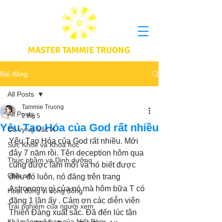
MASTER TAMMIE TRUONG
Bài đăng
All Posts
Tammie Truong
All Posts
2 thg 5
Yêu Tạo Hóa của God rất nhiều
Cô vy và Vắc X
Yêu Tạo Hóa của God rất nhiều. Mới 
Sức Khoẻ và Khoa học
đây 7 năm rồi. Tên deception hôm qua 
Thực phầm và Dinh dưỡng
cũng được làm mới và nó biết được 
Chia sẻ
điều đó luôn, nó đăng trên trang 
Astronomy gì của nó mà hôm bữa T có 
Hoạt động vì cộng đồng
đăng 1 lần ấy . Cảm ơn các diễn viên 
Trải nghiệm của người xem
Thiên Đàng xuất sắc. Đã đến lúc tận 
Khả năng vô hạn của Niết Bàn