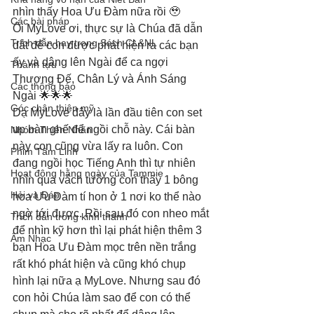
nhìn thấy Hoa Ưu Đàm nữa rồi 🥹
Các bài pháp
Ôi MyLove ơi, thực sự là Chúa đã dẫn 
Trích dẫn hay trong Sách CL&NL
dắt để con được phát hiện ra các bạn 
ấy và dâng lên Ngài để ca ngợi 
Thành tựu
Thượng Đế, Chân Lý và Ánh Sáng 
Các thông báo
Ngài 🌟🌟🌟
Góc chân thiện mỹ
Dạ MyLove đây là lần đầu tiên con set 
up bàn ghế để ngồi chỗ này. Cái bàn 
Nhóm Thiên Nhãn
này con cũng vừa lấy ra luôn. Con 
Phim Tâm Linh
đang ngồi học Tiếng Anh thì tự nhiên 
Hoạt động hằng ngày của Tammie
nhìn qua vách tường con thấy 1 bông 
Hỏi và Đáp
hoa Ưu Đàm tí hon ở 1 nơi ko thể nào 
ngờ tới được. Rồi sau đó con nheo mắt 
Trích dẫn trong kinh thánh
để nhìn kỹ hơn thì lại phát hiện thêm 3 
Âm Nhạc
bạn Hoa Ưu Đàm mọc trên nền trắng 
rất khó phát hiện và cũng khó chụp 
hình lại nữa ạ MyLove. Nhưng sau đó 
con hỏi Chúa làm sao để con có thể 