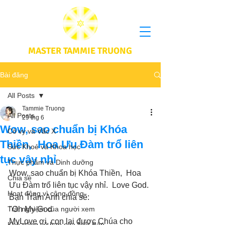
MASTER TAMMIE TRUONG
Bài đăng
All Posts
Tammie Truong
All Posts
29 thg 6
Wow, sao chuẩn bị Khóa
Cô vy và Vắc X
Thiền, Hoa Ưu Đàm trổ liên
Sức Khoẻ và Khoa học
tục vậy nhỉ
Thực phầm và Dinh dưỡng
Wow, sao chuẩn bị Khóa Thiền,  Hoa 
Chia sẻ
Ưu Đàm trổ liên tục vậy nhỉ.  Love God. 
Hoạt động vì cộng đồng
Bạn Trâm Anh chia sẽ:
Trải nghiệm của người xem
"Oh My God
MyLove ơi, con lại được Chúa cho 
Khả năng vô hạn của Niết Bàn