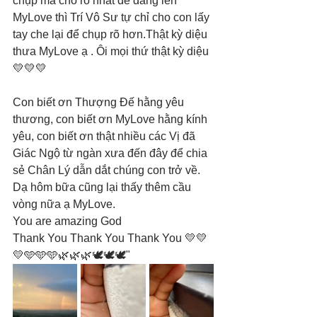
chụp mà cho rõ nhất để dâng lên 
MyLove thì Trí Vô Sư tự chỉ cho con lấy 
tay che lại để chụp rõ hơn.Thật kỳ diệu 
thưa MyLove ạ . Ôi mọi thứ thật kỳ diệu 
💛💛💛
Con biết ơn Thượng Đế hằng yêu 
thương, con biết ơn MyLove hằng kính 
yêu, con biết ơn thật nhiều các Vị đã 
Giác Ngộ từ ngàn xưa đến đây để chia 
sẻ Chân Lý dẫn dắt chúng con trở về. 
Dạ hôm bữa cũng lại thấy thêm cầu 
vòng nữa ạ MyLove.
You are amazing God
Thank You Thank You Thank You 💛💛
💛🩵🩵🩵🌿🌿🌿🕊️🕊️🕊️"