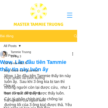
MASTER TAMMIE TRUONG
Bài đăng
All Posts
Tammie Truong
All Posts
15 thg 3
Wow. Lần đầu tiên Tammie
Cô vy và Vắc X
thấy tin này luôn ấy
Sức Khoẻ và Khoa học
Wow. Lần đầu tiên Tammie thấy tin này 
Thực phầm và Dinh dưỡng
luôn ấy.  Sau khi 3 ông kia bị tan thì 
Chia sẻ
những người còn lại được cứu,  như 1 
Hoạt động vì cộng đồng
bạn có mắt để thấy được thấy luôn.   
Các tù nhân chính trị( do chống lại 
Trải nghiệm của người xem
đường lối của 3 ông kia) được thả. Yêu 
Khả năng vô hạn của Niết Bàn