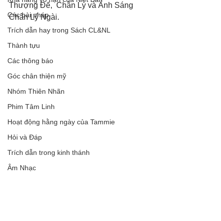
Thượng Đế,  Chân Lý và Ánh Sáng 
Các bài pháp
Chân Lý Ngài.
Trích dẫn hay trong Sách CL&NL
Thành tựu
Các thông báo
Góc chân thiện mỹ
Nhóm Thiên Nhãn
Phim Tâm Linh
Hoạt động hằng ngày của Tammie
Hỏi và Đáp
Trích dẫn trong kinh thánh
Âm Nhạc