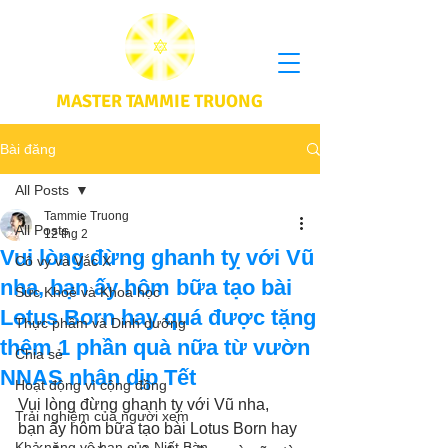
MASTER TAMMIE TRUONG
Bài đăng
All Posts
Tammie Truong
All Posts
12 thg 2
Vui lòng đừng ghanh tỵ với Vũ
Cô vy và Vắc X
nha, bạn ấy hôm bữa tạo bài
Sức Khoẻ và Khoa học
Lotus Born hay quá được tặng
Thực phầm và Dinh dưỡng
thêm 1 phần quà nữa từ vườn
Chia sẻ
NNAS nhân dịp Tết
Hoạt động vì cộng đồng
Vui lòng đừng ghanh tỵ với Vũ nha, 
Trải nghiệm của người xem
bạn ấy hôm bữa tạo bài Lotus Born hay 
Khả năng vô hạn của Niết Bàn