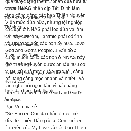
quá được tặng thêm 1 phần quà nữa từ 
vườn NNAS nhân dịp Tết. Định làm 
Các bài pháp
tặng cộng đồng các bạn Thiện Nguyện 
Trích dẫn hay trong Sách CL&NL
Viên mức dừa nữa, nhưng tội nghiệp 
Thành tựu
các bạn ở NNAS phải leo dừa và làm 
Các thông báo
cái này cực lắm, Tammie phải có tình 
yêu thương đến các bạn ấy nữa. Love 
Góc chân thiện mỹ
God and God’s People. 1 vấn đề ai 
Nhóm Thiên Nhãn
cũng muốn có là các bạn ở NNAS bây 
Phim Tâm Linh
giờ thường xuyên được ăn lẩu hữu cơ 
vì rau củ quả mọc quá xum xuê , càng 
Hoạt động hằng ngày của Tammie
hái tặng càng mọc nhanh và nhiều, và 
Hỏi và Đáp
lẫu nghe nói ngon lắm vì nấu bằng 
Trích dẫn trong kinh thánh
nước dừa tươi . Love God and God’s 
Âm Nhạc
People. 
Bạn Vũ chia sẻ:
“Sư Phụ ơi! Con đã nhận được mứt 
dừa từ Thiên Đàng rồi ạ! Con Biết ơn 
tình yêu của My Love và các bạn Thiên 