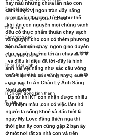
hay nấu nhưng chưa lần nào con 
Các bài pháp
cảm được vị ngon tràn đầy năng 
lượng yêu thương Từ Bi như thế 
Trích dẫn hay trong Sách CL&NL
,khi  ăn con nguyện mọi chúng sanh 
Thành tựu
đều có thực phẩm thuần chay sạch 
Các thông báo
và nguyện cho con có thêm phương 
Góc chân thiện mỹ
tiện nấu món chay  ngon gieo duyên 
cho người hướng tới ăn chay 🙏💛💖
Nhóm Thiên Nhãn
  và điều kì diệu đã tới -đây là hình 
Phim Tâm Linh
ảnh hai vệt nắng như sắc cầu vồng 
Hoạt động hằng ngày của Tammie
xuất hiện nhà con sáng nay ạ 🙏🪷💛
  con xin Tri Ân Chân Lý Ánh Sáng 
Hỏi và Đáp
Ngài 🙏🪷💖
Trích dẫn trong kinh thánh
  Dạ từ khi KT con nhận được nhiều 
Âm Nhạc
sự nhiệm màu ,con có việc làm hd 
người ta sống khoẻ và đặc biệt là 
ngày My Love đăng thiên nga thì 
thời gian ấy con cũng gặp 2 bạn ấy 
ở một nơi rất xa nhà con và trên 