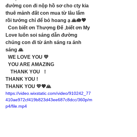
đường con đi nộp hồ sơ cho cty kia 
thuê mảnh đất con mua từ lâu lắm 
rồi tưởng chỉ để bỏ hoang ạ 🙏🪷💖
  Con biết ơn Thượng Đế ,biết ơn My 
Love luôn soi sáng dẫn đường 
chúng con đi từ ánh sáng ra ánh 
sáng 🙏
  WE LOVE YOU 💛
  YOU ARE AMAZING
    THANK YOU  ！
THANK YOU !
THANK YOU 💛💖🙏
https://video.wixstatic.com/video/910242_77
410ae972cf419b823d43ee687c8dcc/360p/m
p4/file.mp4