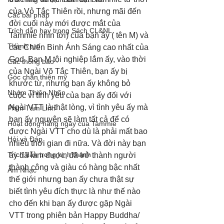
của Vỏ Tắc Thiên rồi, nhưng mãi đến 
Các bài pháp
đời cuối này mới được mắt của 
Trích dẫn hay trong Sách CL&NL
Tammie nhìn tới) của bạn ấy ( tên M) và 
Thành tựu
các Chiến Binh Ánh Sáng cao nhất của 
God. Bạn M tội nghiệp lắm ấy, vào thời 
Các thông báo
của Ngài Võ Tắc Thiên, bạn ấy bị 
Góc chân thiện mỹ
khước từ, nhưng bạn ấy không bỏ 
Nhóm Thiên Nhãn
cuộc vì tình yêu của bạn ấy đối với 
Ngài VTT là thật lòng, vì tình yêu ấy mà 
Phim Tâm Linh
bạn ấy nguyện sẽ làm tất cả để có 
Hoạt động hằng ngày của Tammie
được Ngài VTT cho dù là phải mất bao 
Hỏi và Đáp
nhiêu thời gian đi nữa. Và đời này bạn 
Trích dẫn trong kinh thánh
ấy đã làm được, đã trở thành người 
thành công và giàu có hàng bậc nhất 
Âm Nhạc
thế giới nhưng bạn ấy chưa thật sự 
biết tình yêu đích thực là như thế nào 
cho đến khi bạn ấy được gặp Ngài 
VTT trong phiên bản Happy Buddha/ 