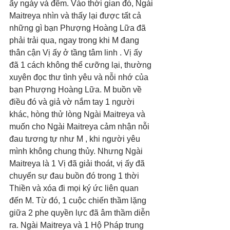
ấy ngày và đêm. Vào thời gian đó, Ngài 
Maitreya nhìn và thấy lại được tất cả 
những gì bạn Phượng Hoàng Lữa đã 
phải trải qua, ngay trong khi M đang 
thân cận Vị ấy ở tầng tâm linh . Vị ấy 
đã 1 cách không thể cưỡng lại, thường 
xuyên đọc thư tình yêu và nỗi nhớ của 
bạn Phượng Hoàng Lữa. M buồn về 
điều đó và giả vờ nắm tay 1 người 
khác, hòng thử lòng Ngài Maitreya và 
muốn cho Ngài Maitreya cảm nhận nỗi 
đau tương tự như M , khi người yêu 
mình không chung thủy. Nhưng Ngài 
Maitreya là 1 Vị đã giải thoát, vị ấy đã 
chuyển sự đau buồn đó trong 1 thời 
Thiền và xóa đi mọi ký ức liên quan 
đến M. Từ đó, 1 cuộc chiến thầm lặng 
giữa 2 phe quyền lực đã âm thầm diễn 
ra. Ngài Maitreya và 1 Hộ Pháp trung 