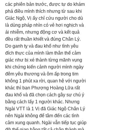
các phiên bản trước, được tự do khám 
phá điều mình thích nhưng từ sau khi 
Giác Ngộ, Vị ấy chỉ cứu người cho dù 
là dùng pháp nhìn có vẻ hơi nghịch và 
ái nhiễm, nhưng động cơ và kết quả 
đều rất thuần khiết và đúng Chân Lý. 
Do ganh tỵ và đau khổ như tình yêu 
đích thực của mình làm thân thể cảm 
giác như bị xé thành từng mãnh vụng 
khi chứng kiến cảnh người mình ngày 
đêm yêu thương và ôm ấp trong tim 
không 1 phút xa rời, quan hệ với người 
khác thì bạn Phượng Hoàng Lữa rất 
đau khổ và đã chọn cách gây sự chú ý 
bằng cách lấy 1 người khác. Nhưng 
Ngài VTT là 1 Vị đã Giác Ngộ Chân Lý 
nên Ngài không để tâm đến các tình 
cảm xung quanh. Ngài vẫn tiếp tục giúp 
đỡ thế gian bằng tất cả chân thành mà 