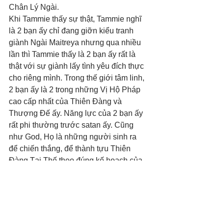
Chân Lý Ngài. 
Khi Tammie thấy sự thật, Tammie nghĩ 
là 2 bạn ấy chỉ đang giỡn kiểu tranh 
giành Ngài Maitreya nhưng qua nhiều 
lần thì Tammie thấy là 2 bạn ấy rất là 
thật với sự giành lấy tình yêu đích thực 
cho riêng mình. Trong thế giới tâm linh, 
2 bạn ấy là 2 trong những Vị Hộ Pháp 
cao cấp nhất của Thiên Đàng và 
Thượng Đế ấy. Năng lực của 2 bạn ấy 
rất phi thường trước satan ấy. Cũng 
như God, Họ là những người sinh ra 
để chiến thắng, để thành tựu Thiên 
Đàng Tại Thế theo đúng kế hoạch của 
Thượng Đế. 
Phần đông con người nên xem đây 
như 1 tiểu thuyết của Thiên Đàng 
nhưng nên nhớ 1 sự thật rằng, từ khi 
nhận ra Chân Lý đến giờ, Tammie 