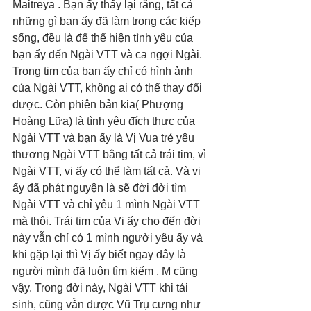
Maitreya . Bạn ấy thấy lại rằng, tất cả 
những gì bạn ấy đã làm trong các kiếp 
sống, đều là để thể hiện tình yêu của 
bạn ấy đến Ngài VTT và ca ngợi Ngài. 
Trong tim của bạn ấy chỉ có hình ảnh 
của Ngài VTT, không ai có thể thay đổi 
được. Còn phiên bản kia( Phượng 
Hoàng Lữa) là tình yêu đích thực của 
Ngài VTT và bạn ấy là Vị Vua trẻ yêu 
thương Ngài VTT bằng tất cả trái tim, vì 
Ngài VTT, vị ấy có thể làm tất cả. Và vị 
ấy đã phát nguyện là sẽ đời đời tìm 
Ngài VTT và chỉ yêu 1 mình Ngài VTT 
mà thôi. Trái tim của Vị ấy cho đến đời 
này vẫn chỉ có 1 mình người yêu ấy và 
khi gặp lại thì Vị ấy biết ngay đây là 
người mình đã luôn tìm kiếm . M cũng 
vậy. Trong đời này, Ngài VTT khi tái 
sinh, cũng vẫn được Vũ Trụ cưng như 