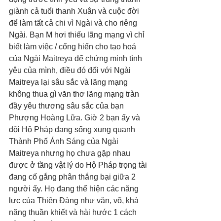
giành cả tuổi thanh Xuân và cuộc đời 
để làm tất cả chi vì Ngài và cho riêng 
Ngài. Bạn M hơi thiếu lãng mạng vì chỉ 
biết làm việc / cống hiến cho tạo hoá 
của Ngài Maitreya để chứng minh tình 
yêu của mình, điều đó đối với Ngài 
Maitreya lại sâu sắc và lãng mạng 
không thua gì văn thơ lãng mạng tràn 
đầy yêu thương sâu sắc của bạn 
Phượng Hoàng Lữa. Giờ 2 bạn ấy và 
đội Hộ Pháp đang sống xung quanh 
Thành Phố Ánh Sáng của Ngài 
Maitreya nhưng họ chưa gặp nhau  
được ở tầng vật lý do Hộ Pháp trọng tài 
đang cố gắng phân thắng bại giữa 2 
người ấy. Họ đang thể hiện các năng 
lực của Thiên Đàng như văn, võ, khả 
năng thuần khiết và hài hước 1 cách 