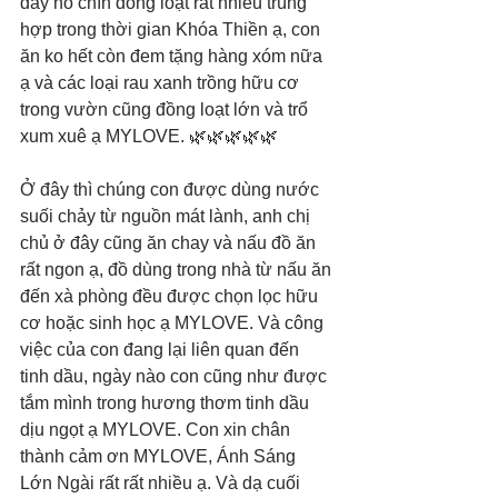
đây nó chín đồng loạt rất nhiều trùng 
hợp trong thời gian Khóa Thiền ạ, con 
ăn ko hết còn đem tặng hàng xóm nữa 
ạ và các loại rau xanh trồng hữu cơ 
trong vườn cũng đồng loạt lớn và trổ 
xum xuê ạ MYLOVE. 🌿🌿🌿🌿🌿
Ở đây thì chúng con được dùng nước 
suối chảy từ nguồn mát lành, anh chị 
chủ ở đây cũng ăn chay và nấu đồ ăn 
rất ngon ạ, đồ dùng trong nhà từ nấu ăn 
đến xà phòng đều được chọn lọc hữu 
cơ hoặc sinh học ạ MYLOVE. Và công 
việc của con đang lại liên quan đến 
tinh dầu, ngày nào con cũng như được 
tắm mình trong hương thơm tinh dầu 
dịu ngọt ạ MYLOVE. Con xin chân 
thành cảm ơn MYLOVE, Ánh Sáng 
Lớn Ngài rất rất nhiều ạ. Và dạ cuối 