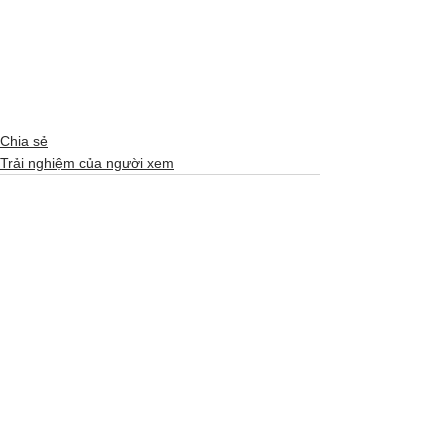
Chia sẻ
Trải nghiệm của người xem
Xem tất cả
Bài đăng gần đây