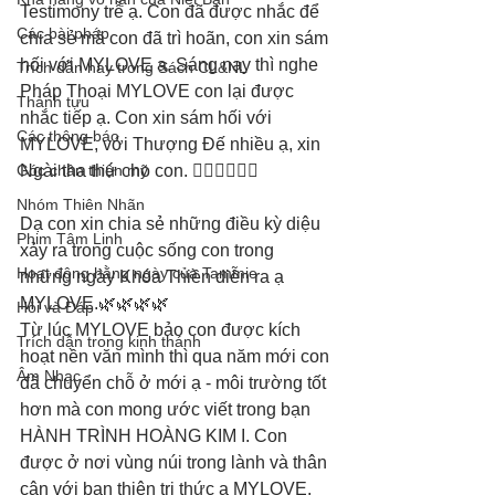
Testimony trễ ạ. Con đã được nhắc để 
Các bài pháp
chia sẻ mà con đã trì hoãn, con xin sám 
hối với MYLOVE ạ. Sáng nay thì nghe 
Trích dẫn hay trong Sách CL&NL
Pháp Thoại MYLOVE con lại được 
Thành tựu
nhắc tiếp ạ. Con xin sám hối với 
Các thông báo
MYLOVE, với Thượng Đế nhiều ạ, xin 
Góc chân thiện mỹ
Ngài tha thứ cho con. 🙇‍♀️🙇‍♀️🙇‍♀️
Nhóm Thiên Nhãn
Dạ con xin chia sẻ những điều kỳ diệu 
Phim Tâm Linh
xảy ra trong cuộc sống con trong 
Hoạt động hằng ngày của Tammie
những ngày Khóa Thiền diễn ra ạ 
MYLOVE.🌿🌿🌿🌿
Hỏi và Đáp
Từ lúc MYLOVE bảo con được kích 
Trích dẫn trong kinh thánh
hoạt nền văn mình thì qua năm mới con 
Âm Nhạc
đã chuyển chỗ ở mới ạ - môi trường tốt 
hơn mà con mong ước viết trong bạn 
HÀNH TRÌNH HOÀNG KIM I. Con 
được ở nơi vùng núi trong lành và thân 
cận với bạn thiện tri thức ạ MYLOVE. 