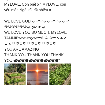
MYLOVE. Con biết ơn MYLOVE, con 
yêu mến Ngài rất rất nhiều ạ 
WE LOVE GOD 💛💛💛💛💛💛💛💛💛💛
🩵🩵🩵🩵🩵🩵🌿🌿🌿🌿🌿
WE LOVE YOU SO MUCH, MYLOVE 
TAMMIE🩷🩷🩷🩷🩷🌸🌸🌸🌸🌸🌷🌷🌷
🌷🌷💛💛💛💛💛💛💛💛💛💛💛💛
YOU ARE AMAZING
THANK YOU THANK YOU THANK 
YOU 🕊️🕊️🕊️🕊️🕊️🕊️🕊️🕊️🕊️🕊️🕊️🕊️"