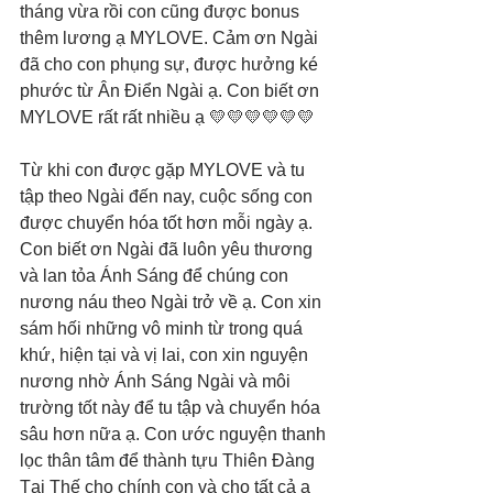
tháng vừa rồi con cũng được bonus 
thêm lương ạ MYLOVE. Cảm ơn Ngài 
đã cho con phụng sự, được hưởng ké 
phước từ Ân Điển Ngài ạ. Con biết ơn 
MYLOVE rất rất nhiều ạ 💛💛💛💛💛💛
Từ khi con được gặp MYLOVE và tu 
tập theo Ngài đến nay, cuộc sống con 
được chuyển hóa tốt hơn mỗi ngày ạ. 
Con biết ơn Ngài đã luôn yêu thương 
và lan tỏa Ánh Sáng để chúng con 
nương náu theo Ngài trở về ạ. Con xin 
sám hối những vô minh từ trong quá 
khứ, hiện tại và vị lai, con xin nguyện 
nương nhờ Ánh Sáng Ngài và môi 
trường tốt này để tu tập và chuyển hóa 
sâu hơn nữa ạ. Con ước nguyện thanh 
lọc thân tâm để thành tựu Thiên Đàng 
Tại Thế cho chính con và cho tất cả ạ 