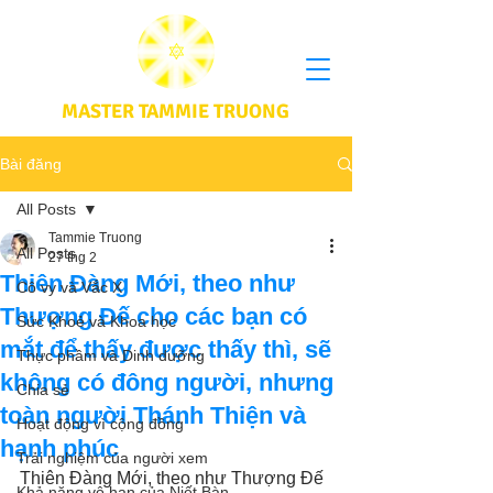
MASTER TAMMIE TRUONG
Bài đăng
All Posts
Tammie Truong
All Posts
27 thg 2
Thiên Đàng Mới, theo như
Cô vy và Vắc X
Thượng Đế cho các bạn có
Sức Khoẻ và Khoa học
mắt để thấy được thấy thì, sẽ
Thực phầm và Dinh dưỡng
không có đông người, nhưng
Chia sẻ
toàn người Thánh Thiện và
Hoạt động vì cộng đồng
hạnh phúc
Trải nghiệm của người xem
Thiên Đàng Mới, theo như Thượng Đế 
Khả năng vô hạn của Niết Bàn