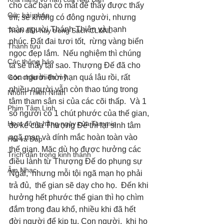
cho các bạn có mắt để thấy được thấy 
Các bài pháp
thì, sẽ không có đông người, nhưng 
toàn người Thánh Thiện và hạnh 
Trích dẫn hay trong Sách CL&NL
phúc. Đất đai tươi tốt,  rừng vàng biển 
Thành tựu
ngọc đẹp lắm.  Nếu nghiệm thì chúng 
Các thông báo
ta sẽ thấy tại sao. Thượng Đế đã cho 
Góc chân thiện mỹ
con người thời hạn quá lâu rồi, rất 
nhiều người vẫn còn thao túng trong 
Nhóm Thiên Nhãn
tâm tham sân si của các cõi thấp.  Và 1 
Phim Tâm Linh
số người có 1 chút phước của thế gian, 
Hoạt động hằng ngày của Tammie
do ké của Thượng Đế thì lại sinh tâm 
ngã mạn và dính mắc hoàn toàn vào 
Hỏi và Đáp
thế gian. Mặc dù họ được hưởng các 
Trích dẫn trong kinh thánh
điều lành từ Thượng Đế do phụng sự 
Âm Nhạc
Ngài,  nhưng mỗi tội ngã mạn họ phải 
trả đủ,  thế gian sẽ dạy cho họ.  Đến khi 
hưởng hết phước thế gian thì họ chìm 
đắm trong đau khổ, nhiều khi đã hết 
đời người để kịp tu. Con người,  khi họ 