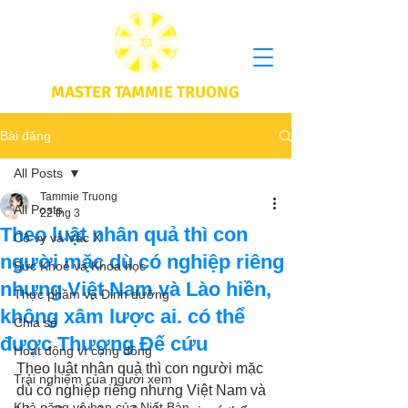
MASTER TAMMIE TRUONG
Bài đăng
All Posts
Tammie Truong
All Posts
22 thg 3
Theo luật nhân quả thì con
Cô vy và Vắc X
người mặc dù có nghiệp riêng
Sức Khoẻ và Khoa học
nhưng Việt Nam và Lào hiền,
Thực phầm và Dinh dưỡng
không xâm lược ai. có thể
Chia sẻ
được Thượng Đế cứu
Hoạt động vì cộng đồng
Theo luật nhân quả thì con người mặc 
Trải nghiệm của người xem
dù có nghiệp riêng nhưng Việt Nam và 
Khả năng vô hạn của Niết Bàn