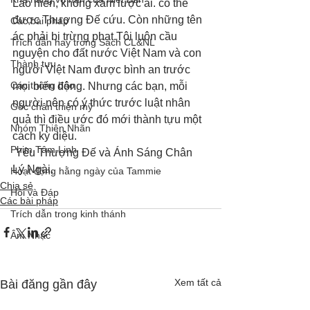
Lào hiền, không xâm lược ai. có thể 
được Thượng Đế cứu. Còn những tên 
Các bài pháp
ác phải bị trừng phạt.Tôi luôn cầu 
Trích dẫn hay trong Sách CL&NL
nguyện cho đất nước Việt Nam và con 
Thành tựu
người Việt Nam được bình an trước 
Các thông báo
mọi biến động. Nhưng các bạn, mỗi 
người nên có ý thức trước luật nhân 
Góc chân thiện mỹ
quả thì điều ước đó mới thành tựu một 
Nhóm Thiên Nhãn
cách kỳ diệu. 
Phim Tâm Linh
 Yêu Thượng Đế và Ánh Sáng Chân 
Lý Ngài.
Hoạt động hằng ngày của Tammie
Chia sẻ
Hỏi và Đáp
Các bài pháp
Trích dẫn trong kinh thánh
Âm Nhạc
Xem tất cả
Bài đăng gần đây