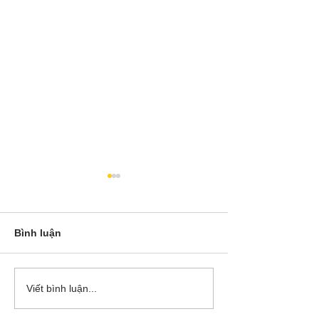
Bình luận
Cô Hoa Duong chia sẻ
Release các ba
Viết bình luận...
account của Bá