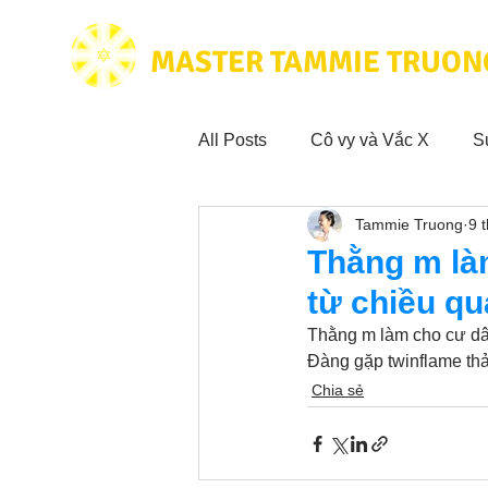
MASTER TAMMIE TRUON
All Posts
Cô vy và Vắc X
S
Tammie Truong
9 
Hoạt động vì cộng đồng
Tr
Thằng m là
từ chiều qu
Trích dẫn hay trong Sách CL&
Thằng m làm cho cư dân
Đàng gặp twinflame thả
Chia sẻ
Phim Tâm Linh
Hoạt động