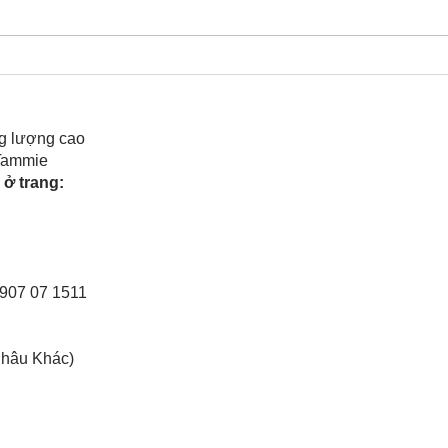
Cô Hoa Duong chia sẻ
Rele
của 
g lượng cao
 Tammie
ở trang:
0907 07 1511
Châu Khác)