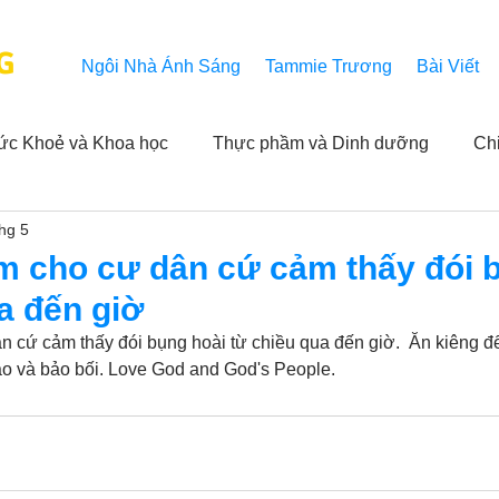
G
Ngôi Nhà Ánh Sáng
Tammie Trương
Bài Viết
ức Khoẻ và Khoa học
Thực phầm và Dinh dưỡng
Ch
thg 5
ải nghiệm của người xem
Khả năng vô hạn của Niết Bàn
m cho cư dân cứ cảm thấy đói 
a đến giờ
NL
Thành tựu
Các thông báo
Góc chân thiện mỹ
 cứ cảm thấy đói bụng hoài từ chiều qua đến giờ.  Ăn kiêng đ
o và bảo bối. Love God and God's People.
 hằng ngày của Tammie
Hỏi và Đáp
Trích dẫn trong k