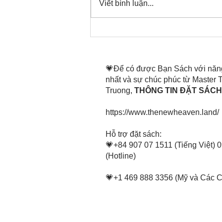
Viết bình luận...
Thời gian đó đang là bây
giờ, nên thanh lọc thân tâm
mình tin tấn
💗Để có được Bạn Sách với năn
nhất và sự chúc phúc từ Master
Truong,
THÔNG TIN ĐẶT SÁCH 
https://www.thenewheaven.land/
​Hỗ trợ đặt sách:
💗+84 907 07 1511 (Tiếng Việt) 
(Hotline)
💗+1 469 888 3356 (Mỹ và Các 