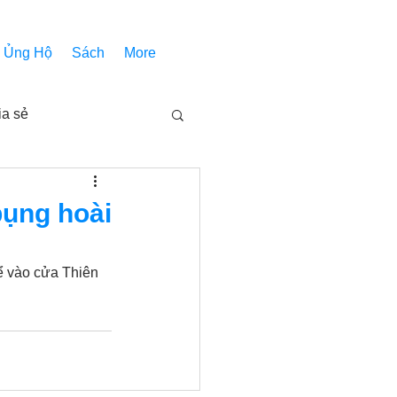
Ủng Hộ
Sách
More
ia sẻ
Các bài pháp
bụng hoài
Nhóm Thiên Nhãn
ể vào cửa Thiên 
inh thánh
Âm Nhạc