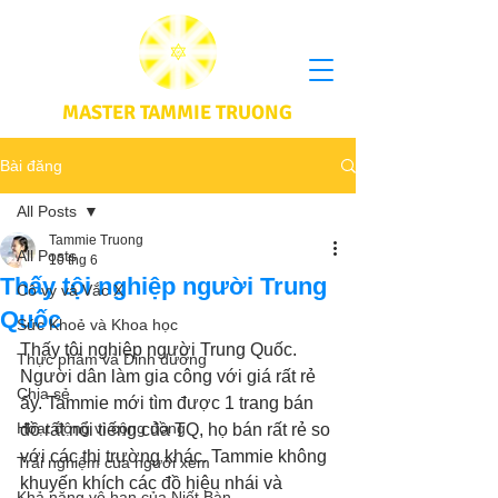
MASTER TAMMIE TRUONG
Bài đăng
All Posts
Tammie Truong
All Posts
10 thg 6
Thấy tội nghiệp người Trung
Cô vy và Vắc X
Quốc
Sức Khoẻ và Khoa học
Thấy tội nghiệp người Trung Quốc. 
Thực phầm và Dinh dưỡng
Người dân làm gia công với giá rất rẻ 
Chia sẻ
ấy. Tammie mới tìm được 1 trang bán 
Hoạt động vì cộng đồng
đồ rất nổi tiếng của TQ, họ bán rất rẻ so 
với các thị trường khác. Tammie không 
Trải nghiệm của người xem
khuyến khích các đồ hiệu nhái và 
Khả năng vô hạn của Niết Bàn