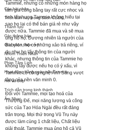
Tammie, nhưng có những món hàng họ 
Các bài pháp
làm gia công bằng tay rất cực nhọc và 
tinh tế nhưng Tammie không hiểu tại 
Trích dẫn hay trong Sách CL&NL
sao họ lại có thể bán giá rẻ như vậy 
Thành tựu
được nữa. Tammie đã mua và sẽ mua 
Các thông báo
ủng hộ họ. Đương nhiên là người của 
Góc chân thiện mỹ
Babylon, họ có những xảo trá riêng, ví 
dụ như họ lấy thông tin của người 
Nhóm Thiên Nhãn
khác, nhưng thông tin của Tammie họ 
Phim Tâm Linh
không lấy được nếu họ có ý xấu, vì 
Hoạt động hằng ngày của Tammie
Tammie có công nghệ Ánh Sáng vượt 
tầng của nền văn minh 0. 
Hỏi và Đáp
Trích dẫn trong kinh thánh
Đối với Tammie, mọi tạo hoá của 
Âm Nhạc
Thượng Đế, mọi năng lượng và công 
sức của Tạo Hóa Ngài đều rất đáng 
trân trọng. Mọi thứ trong Vũ Trụ này 
được làm cùng 1 chất liệu, Chất liệu 
giải thoát. Tammie mua ủng hộ cả Vũ 