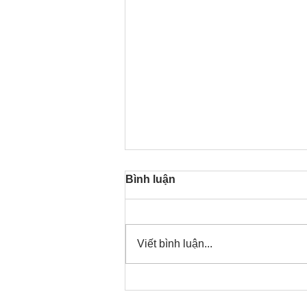
Bình luận
Viết bình luận...
Thời gian đó đang là bây
giờ, nên thanh lọc thân tâm