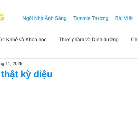
G
Ngôi Nhà Ánh Sáng
Tammie Trương
Bài Viết
ức Khoẻ và Khoa học
Thực phầm và Dinh dưỡng
Ch
thg 11, 2025
ải nghiệm của người xem
Khả năng vô hạn của Niết Bàn
thật kỳ diệu
NL
Thành tựu
Các thông báo
Góc chân thiện mỹ
 hằng ngày của Tammie
Hỏi và Đáp
Trích dẫn trong k