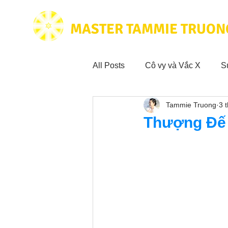
MASTER TAMMIE TRUON
All Posts
Cô vy và Vắc X
S
Tammie Truong
3 
Hoạt động vì cộng đồng
Tr
Thượng Đế 
Trích dẫn hay trong Sách CL&
Phim Tâm Linh
Hoạt động