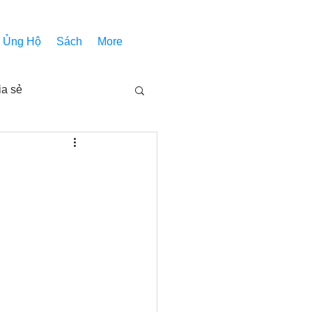
Ủng Hộ
Sách
More
ia sẻ
Các bài pháp
Nhóm Thiên Nhãn
inh thánh
Âm Nhạc