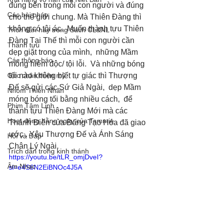
đúng bên trong mỗi con người và đúng 
Các bài pháp
cho thế giới chung. Mà Thiên Đàng thì 
không có tội ác.  Muốn thành tựu Thiên 
Trích dẫn hay trong Sách CL&NL
Đàng Tại Thế thì mỗi con người cần 
Thành tựu
dẹp giặt trong của mình,  những Mầm 
Các thông báo
mống hiểm độc/ tội lỗi.  Và những bóng 
Góc chân thiện mỹ
tối nào không biết tự giác thì Thượng 
Đế sẽ gửi các Sứ Giả Ngài,  dẹp Mầm 
Nhóm Thiên Nhãn
móng bóng tối bằng nhiều cách,  để 
Phim Tâm Linh
thành tựu Thiên Đàng Mới mà các 
Hoạt động hằng ngày của Tammie
Thánh Điển của Đấng Tạo Hóa đã giao 
ước . Yêu Thượng Đế và Ánh Sáng 
Hỏi và Đáp
Chân Lý Ngài.
Trích dẫn trong kinh thánh
https://youtu.be/tLR_omjDveI?
Âm Nhạc
si=e4S6N2EiBNOc4J5A