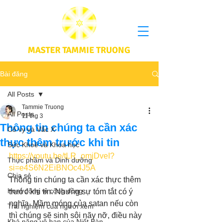
MASTER TAMMIE TRUONG
Bài đăng
All Posts
Tammie Truong
All Posts
11 thg 3
Thông tin chúng ta cần xác
Cô vy và Vắc X
thực thêm trước khi tin
Sức Khoẻ và Khoa học
https://youtu.be/tLR_omjDveI?
Thực phầm và Dinh dưỡng
si=e4S6N2EiBNOc4J5A
Chia sẻ
Thông tin chúng ta cần xác thực thêm 
Hoạt động vì cộng đồng
trước khi tin. Nhưng sự tóm tắt có ý 
nghĩa. Mầm móng của satan nếu còn 
Trải nghiệm của người xem
thì chúng sẽ sinh sôi nãy nỡ, điều này 
Khả năng vô hạn của Niết Bàn