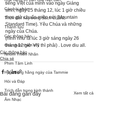
tiếng Việt của mình vào ngày Giáng 
Các bài pháp
sinh, ngày 25 tháng 12, lúc 1 giờ chiều 
theo giờ chuẩn miền núi (Mountain 
Trích dẫn hay trong Sách CL&NL
Standard Time). Yêu Chúa và những 
Thành tựu
ngày của Chúa.
Các thông báo
(hình như là lúc 3 giờ sáng ngày 26 
Góc chân thiện mỹ
tháng 12 giờ VN thì phải) . Love diu all.
Các thông báo
Nhóm Thiên Nhãn
Chia sẻ
Phim Tâm Linh
Hoạt động hằng ngày của Tammie
Hỏi và Đáp
Trích dẫn trong kinh thánh
Xem tất cả
Bài đăng gần đây
Âm Nhạc