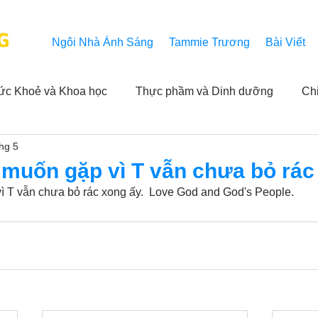
G
Ngôi Nhà Ánh Sáng
Tammie Trương
Bài Viết
ức Khoẻ và Khoa học
Thực phầm và Dinh dưỡng
Ch
thg 5
ải nghiệm của người xem
Khả năng vô hạn của Niết Bàn
 muốn gặp vì T vẫn chưa bỏ rác
 T vẫn chưa bỏ rác xong ấy.  Love God and God's People.
NL
Thành tựu
Các thông báo
Góc chân thiện mỹ
 hằng ngày của Tammie
Hỏi và Đáp
Trích dẫn trong k