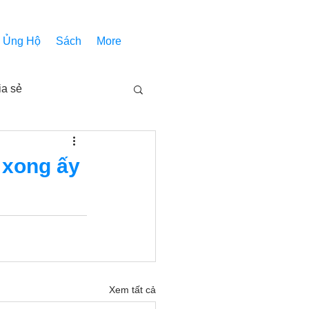
Ủng Hộ
Sách
More
ia sẻ
Các bài pháp
 xong ấy
Nhóm Thiên Nhãn
inh thánh
Âm Nhạc
Xem tất cả