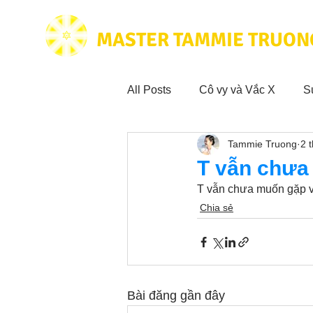
MASTER TAMMIE TRUON
All Posts
Cô vy và Vắc X
S
Tammie Truong
2 
Hoạt động vì cộng đồng
Tr
T vẫn chưa
T vẫn chưa muốn gặp vì
Trích dẫn hay trong Sách CL&
Chia sẻ
Phim Tâm Linh
Hoạt động
Bài đăng gần đây