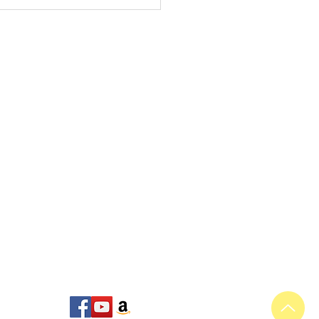
ase các bank account
Bác Kèn!