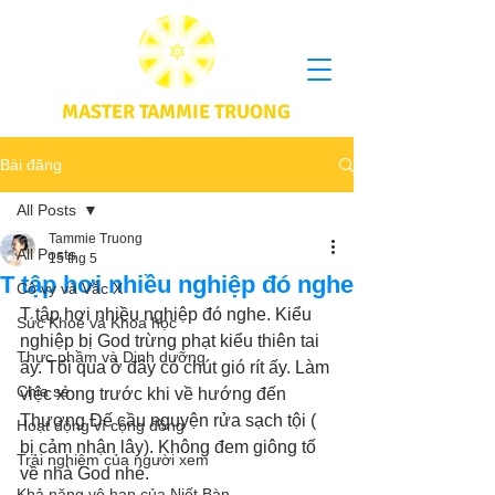
MASTER TAMMIE TRUONG
Bài đăng
All Posts
Tammie Truong
All Posts
15 thg 5
T tập hơi nhiều nghiệp đó nghe
Cô vy và Vắc X
T tập hơi nhiều nghiệp đó nghe. Kiểu 
Sức Khoẻ và Khoa học
nghiệp bị God trừng phạt kiểu thiên tai 
Thực phầm và Dinh dưỡng
ấy. Tối qua ở đây có chút gió rít ấy. Làm 
Chia sẻ
việc xong trước khi về hướng đến 
Thượng Đế cầu nguyện rửa sạch tội ( 
Hoạt động vì cộng đồng
bị cảm nhận lây). Không đem giông tố 
Trải nghiệm của người xem
về nhà God nhé. 
Khả năng vô hạn của Niết Bàn