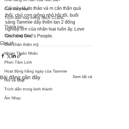
Cái này là do thảo và m cẩn thận quá 
Các bài pháp
thôi, chứ cơn giông nhỏ hồi tối, buổi 
Trích dẫn hay trong Sách CL&NL
sáng Tammie dậy thiền tan 2 đống 
Thành tựu
nghiệp lớn của nhân loại luôn ấy. Love 
Các thông báo
God and God’s People.
Chia sẻ
Góc chân thiện mỹ
Nhóm Thiên Nhãn
Phim Tâm Linh
Hoạt động hằng ngày của Tammie
Xem tất cả
Bài đăng gần đây
Hỏi và Đáp
Trích dẫn trong kinh thánh
Âm Nhạc