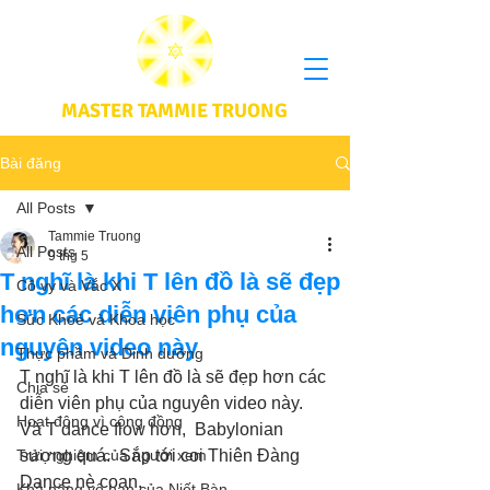
MASTER TAMMIE TRUONG
Bài đăng
All Posts
Tammie Truong
All Posts
9 thg 5
T nghĩ là khi T lên đồ là sẽ đẹp
Cô vy và Vắc X
hơn các diễn viên phụ của
Sức Khoẻ và Khoa học
nguyên video này
Thực phầm và Dinh dưỡng
T nghĩ là khi T lên đồ là sẽ đẹp hơn các 
Chia sẻ
diễn viên phụ của nguyên video này.  
Hoạt động vì cộng đồng
Và T dance flow hơn,  Babylonian 
Trải nghiệm của người xem
sượng quá.  Sắp tới coi Thiên Đàng 
Dance nè coan.
Khả năng vô hạn của Niết Bàn