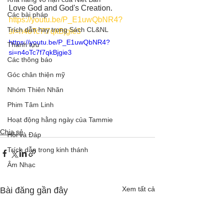
Love God and God's Creation. 
Các bài pháp
https://youtu.be/P_E1uwQbNR4?
Trích dẫn hay trong Sách CL&NL
si=n4oTc7f7qkBjgie3
https://youtu.be/P_E1uwQbNR4?
Thành tựu
si=n4oTc7f7qkBjgie3
Các thông báo
Góc chân thiện mỹ
Nhóm Thiên Nhãn
Phim Tâm Linh
Hoạt động hằng ngày của Tammie
Chia sẻ
Hỏi và Đáp
Trích dẫn trong kinh thánh
Âm Nhạc
Xem tất cả
Bài đăng gần đây