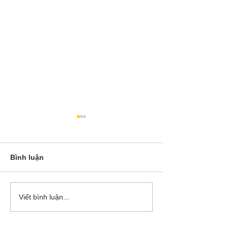
Bình luận
Cô Hoa Duong chia sẻ
Release các ba
Viết bình luận...
account của Bá