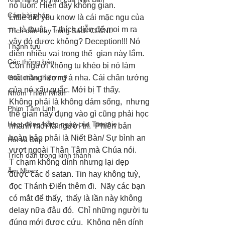
nó luôn. Hiện đầy không gian. 
Các bài pháp
Little did you know là cái mặc ngu của 
m, tà thuật.  T thích diễn để moi m ra 
Trích dẫn hay trong Sách CL&NL
vậy đó được không? Deception!!! Nó 
Thành tựu
diễn nhiều vai trong thế  gian này lắm. 
Các thông báo
Con người không tu khéo bị nó làm 
Góc chân thiện mỹ
mất năng lượng á nha. Cái chân tướng 
của nó xấu quắc. Mới bị T thấy. 
Nhóm Thiên Nhãn
Không phải là không dám sống,  nhưng 
Phim Tâm Linh
thế gian này đụng vào gì cũng phải học 
Hoạt động hằng ngày của Tammie
nhanh mới là người trí.  Phiên bản 
hoàn hảo phải là Niết Bàn/ Sự bình an 
Hỏi và Đáp
vượt ngoài Thân Tâm mà Chúa nói. 
Trích dẫn trong kinh thánh
T chạm không dính nhưng lại dẹp 
Âm Nhạc
được các ổ satan. Tin hay không tuỳ,  
đọc Thánh Điển thêm đi.  Nãy các bạn 
có mắt để thấy,  thấy là lần này không 
delay nữa đâu đó.  Chỉ những người tu 
đúng mới được cứu.  Không nên dính 