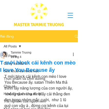
MASTER TAMMIE TRUONG
Bài đăng
All Posts
Tammie Truong
All Posts
16 thg 4
T mới block cái kênh con mèo
Cô vy và Vắc X
I love You Because ấy
Sức Khoẻ và Khoa học
T mới block cái kênh con mèo I love 
Thực phầm và Dinh dưỡng
You Because ấy. satan Thiên Ma thả 
Chia sẻ
thính lấy năng lượng của con người ấy, 
Hoạt động vì cộng đồng
 không rãnh nha m. Mấy cái thằng đen 
đen trong nhóm mắc cười,  như 1 lũ 
Trải nghiệm của người xem
quỷ con vậy á , đừng coi kênh của tụi 
Khả năng vô hạn của Niết Bàn