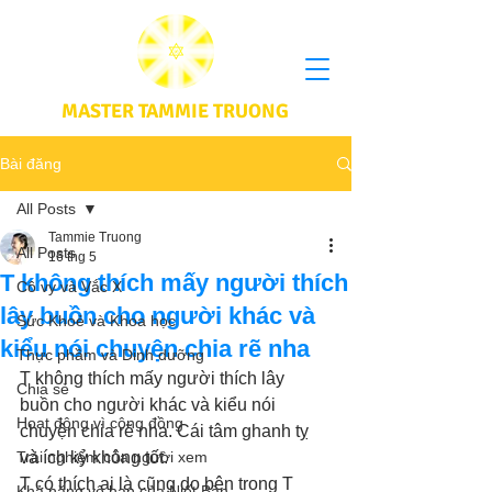
MASTER TAMMIE TRUONG
Bài đăng
All Posts
Tammie Truong
All Posts
16 thg 5
T không thích mấy người thích
Cô vy và Vắc X
lây buồn cho người khác và
Sức Khoẻ và Khoa học
kiểu nói chuyện chia rẽ nha
Thực phầm và Dinh dưỡng
T không thích mấy người thích lây 
Chia sẻ
buồn cho người khác và kiểu nói 
Hoạt động vì cộng đồng
chuyện chia rẽ nha. Cái tâm ghanh tỵ 
Trải nghiệm của người xem
và ích kỷ không tốt.
T có thích ai là cũng do bên trong T 
Khả năng vô hạn của Niết Bàn