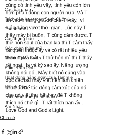
cũng có tình yêu vậy,  tình yêu còn lớn 
Các bài pháp
hơn phần đông con người nữa. Và T 
Trích dẫn hay trong Sách CL&NL
tin vào những gì God cho T thấy,  vì 
luôn đúng vượt thời gian.  Lúc nãy T 
Thành tựu
thấy mày bị buồn,  T cũng cảm được. T 
Các thông báo
thử hôn soul của bạn kia thì T cảm thấy 
Góc chân thiện mỹ
rất quen thuộc ấy và có rất nhiều yêu 
thương và thật.  T thử hôn m` thì T thấy 
Nhóm Thiên Nhãn
rất ngại,  lạ và kỳ sao ấy. Năng lượng 
Phim Tâm Linh
không nói dối. Mày biết nó cũng vào 
Hoạt động hằng ngày của Tammie
đọc các bài mày viết nên làm chiến 
Hỏi và Đáp
lược đó để tác động cảm xúc của nó 
cho nó viết thư hết hay để T không 
Trích dẫn trong kinh thánh
thích nó chứ gì.  T rất thích bạn ấy . 
Âm Nhạc
Love God and God's Light.
Chia sẻ