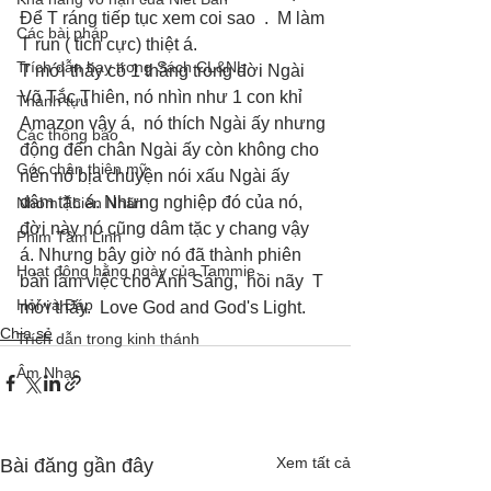
Để T ráng tiếp tục xem coi sao  .  M làm 
Các bài pháp
T run ( tích cực) thiệt á.
Trích dẫn hay trong Sách CL&NL
T mới thấy có 1 thằng trong đời Ngài 
Võ Tắc Thiên, nó nhìn như 1 con khỉ 
Thành tựu
Amazon vậy á,  nó thích Ngài ấy nhưng 
Các thông báo
động đến chân Ngài ấy còn không cho 
Góc chân thiện mỹ
nên nó bịa chuyện nói xấu Ngài ấy 
dâm tặc á. Nhưng nghiệp đó của nó,  
Nhóm Thiên Nhãn
đời này nó cũng dâm tặc y chang vậy 
Phim Tâm Linh
á. Nhưng bây giờ nó đã thành phiên 
Hoạt động hằng ngày của Tammie
bản làm việc cho Ánh Sáng,  hồi nãy  T 
Hỏi và Đáp
mới thấy.  Love God and God's Light.
Chia sẻ
Trích dẫn trong kinh thánh
Âm Nhạc
Xem tất cả
Bài đăng gần đây