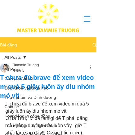
MASTER TAMMIE TRUONG
Bài đăng
All Posts
Tammie Truong
All Posts
4 thg 5
T chưa đủ brave để xem video
Cô vy và Vắc X
m quá 5 giây luôn ấy diu nhóm
Sức Khoẻ và Khoa học
mỏ vịt
Thực phầm và Dinh dưỡng
T chưa đủ brave để xem video m quá 5 
Chia sẻ
giây luôn ấy diu nhóm mỏ vịt. 
Hoạt động vì cộng đồng
Ơi là Trời,  M đã làm gì để T phải đăng 
Trải nghiệm của người xem
mà không duyệt trước luôn vậy,  giờ T 
phải làm sao đây!!! Oe oe ( tích cực). 
Khả năng vô hạn của Niết Bàn