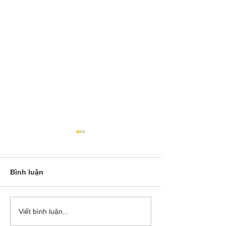
Bình luận
Cô Hoa Duong chia sẻ
Release các ba
Viết bình luận...
account của Bá