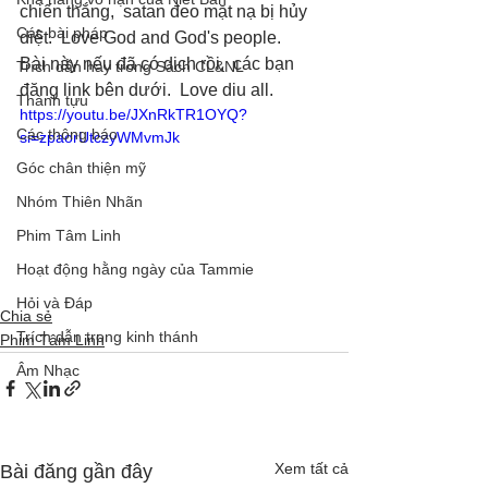
chiến thắng,  satan đeo mặt nạ bị hủy 
Các bài pháp
diệt.  Love God and God's people. 
Bài này nếu đã có dịch rồi,  các bạn 
Trích dẫn hay trong Sách CL&NL
đăng link bên dưới.  Love diu all.
Thành tựu
https://youtu.be/JXnRkTR1OYQ?
Các thông báo
si=zpaorUtczyWMvmJk
Góc chân thiện mỹ
Nhóm Thiên Nhãn
Phim Tâm Linh
Hoạt động hằng ngày của Tammie
Hỏi và Đáp
Chia sẻ
Trích dẫn trong kinh thánh
Phim Tâm Linh
Âm Nhạc
Xem tất cả
Bài đăng gần đây