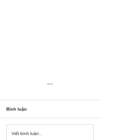
Bình luận
Cô Hoa Duong chia sẻ
Release các ba
Viết bình luận...