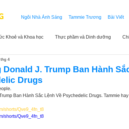
G
Ngôi Nhà Ánh Sáng
Tammie Trương
Bài Viết
ức Khoẻ và Khoa học
Thực phầm và Dinh dưỡng
Ch
 thg 4
ải nghiệm của người xem
Khả năng vô hạn của Niết Bàn
 Donald J. Trump Ban Hành Sắ
elic Drugs
NL
Thành tựu
Các thông báo
Góc chân thiện mỹ
ople. 
Trump Ban Hành Sắc Lệnh Về Psychedelic Drugs. Tammie hay 
 hằng ngày của Tammie
Hỏi và Đáp
Trích dẫn trong k
om/shorts/Qve9_4fn_t8
om/shorts/Qve9_4fn_t8