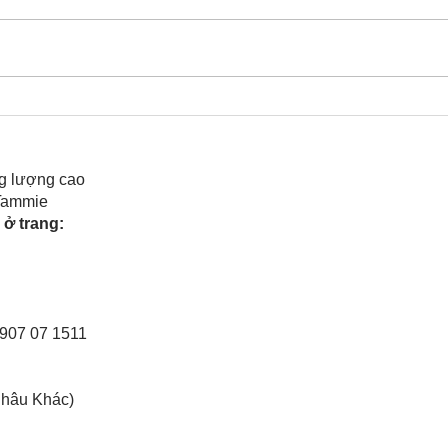
Cô Hoa Duong chia sẻ
Rele
của 
g lượng cao
 Tammie
ở trang:
0907 07 1511
Châu Khác)