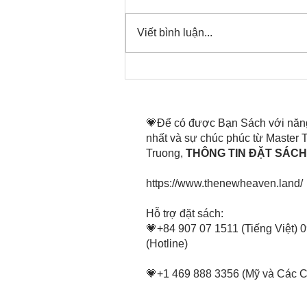
Viết bình luận...
Thời gian đó đang là bây
giờ, nên thanh lọc thân tâm
mình tin tấn
💗Để có được Bạn Sách với năn
nhất và sự chúc phúc từ Master
Truong,
THÔNG TIN ĐẶT SÁCH 
https://www.thenewheaven.land/
​Hỗ trợ đặt sách:
💗+84 907 07 1511 (Tiếng Việt) 
(Hotline)
💗+1 469 888 3356 (Mỹ và Các 