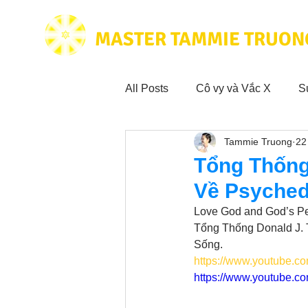
MASTER TAMMIE TRUON
All Posts
Cô vy và Vắc X
S
Tammie Truong
22
Hoạt động vì cộng đồng
Tr
Tổng Thống
Về Psyched
Trích dẫn hay trong Sách CL&
Love God and God’s Pe
Tổng Thống Donald J. 
Sống. 
Phim Tâm Linh
Hoạt động
https://www.youtube.c
https://www.youtube.c