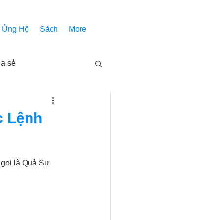
Ủng Hộ
Sách
More
ia sẻ
Các bài pháp
c Lệnh
Nhóm Thiên Nhãn
gọi là Quả Sự 
inh thánh
Âm Nhạc