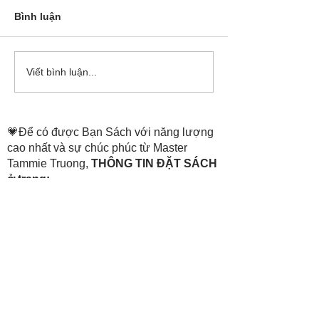
Bình luận
Cô Hoa Duong chia sẻ
Release các ba
Viết bình luận...
account của Bá
💗Để có được Bạn Sách với năng lượng
cao nhất và sự chúc phúc từ Master
Tammie Truong,
THÔNG TIN ĐẶT SÁCH
ở trang:
https://www.thenewheaven.land/
​Hỗ trợ đặt sách:
💗+84
907 07 1511
(Tiếng Việt)
0907 07
1511
(Hotline)
💗+1
469 888 3356
(Mỹ và Các Châu