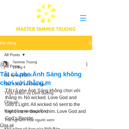
MASTER TAMMIE TRUONG
Bài đăng
All Posts
Tammie Truong
All Posts
29 thg 4
Tất cả phe Ánh Sáng không
Cô vy và Vắc X
chơi với thằng m
Sức Khoẻ và Khoa học
Tất cả phe Ánh Sáng không chơi với 
Thực phầm và Dinh dưỡng
thằng m. Nó wicked. Love God and 
Chia sẻ
God’s Light. All wicked nó sent to the 
Hoạt động vì cộng đồng
Light, come back on him. Love God and 
God’s People.
Trải nghiệm của người xem
Chia sẻ
Khả năng vô hạn của Niết Bàn