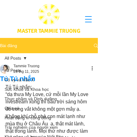
MASTER TAMMIE TRUONG
Bài đăng
All Posts
Tammie Truong
All Posts
28 thg 11, 2025
Tú Tú nhắn
Cô vy và Vắc X
Tú Tú nhắn: 
Sức Khoẻ và Khoa học
“dạ thưa My Love, cứ mỗi lần My Love 
Thực phầm và Dinh dưỡng
livestream xong thì bầu trời sáng hôm 
Chia sẻ
đó trong vắt không một gợn mây ạ. 
Không khí chỗ nhà con mát lạnh như 
Hoạt động vì cộng đồng
mùa thu ở Châu Âu  ạ, thật mát lành, 
Trải nghiệm của người xem
thật trong lành. Mọi thứ như được làm 
Khả năng vô hạn của Niết Bàn