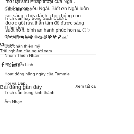
mới lại sau Pháp thoại của Ngài. 
Chúng con yêu Ngài. Biết ơn Ngài luôn 
Các bài pháp
soi sáng, chữa lành, cho chúng con 
Trích dẫn hay trong Sách CL&NL
được gột rửa thân tâm để được sáng 
Thành tựu
suốt hơn, bình an hạnh phúc hơn ạ. 🌕✨
Các thông báo
💛🫶🏻🌟☀️💎♾🪷🌈💖💗💕🙏”
Chia sẻ
Góc chân thiện mỹ
Trải nghiệm của người xem
Nhóm Thiên Nhãn
Phim Tâm Linh
Hoạt động hằng ngày của Tammie
Hỏi và Đáp
Xem tất cả
Bài đăng gần đây
Trích dẫn trong kinh thánh
Âm Nhạc