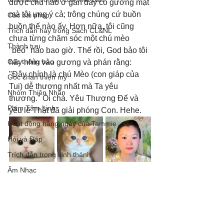
được chú nào ở gần đây có gương mặt 
mà tôi ưng ý cả; trông chúng cứ buồn 
Các bài pháp
buồn thế nào ấy. Hơn nữa, tôi cũng 
Trích dẫn hay trong Sách CL&NL
chưa từng chăm sóc một chú mèo 
Thành tựu
"béo" nào bao giờ. Thế rồi, God bảo tôi 
Các thông báo
hãy nhìn vào gương và phán rằng: 
"Đây chính là chú Mèo (con giáp của 
Góc chân thiện mỹ
Tui) dễ thương nhất mà Ta yêu 
Nhóm Thiên Nhãn
thương." Ôi chà. Yêu Thượng Đế và 
Phim Tâm Linh
yêu lẽ Thật đã giải phóng Con. Hehe.
Hoạt động hằng ngày của Tammie
Hỏi và Đáp
Trích dẫn trong kinh thánh
Âm Nhạc