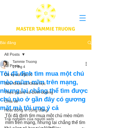
MASTER TAMMIE TRUONG
Bài đăng
All Posts
Tammie Truong
All Posts
27 thg 4
Tôi đã định tìm mua một chú
Cô vy và Vắc X
mèo mũm mĩm trên mạng,
Sức Khoẻ và Khoa học
nhưng lại chẳng thể tìm được
Thực phầm và Dinh dưỡng
chú nào ở gần đây có gương
Chia sẻ
mặt mà tôi ưng ý cả
Hoạt động vì cộng đồng
Tôi đã định tìm mua một chú mèo mũm 
Trải nghiệm của người xem
mĩm trên mạng, nhưng lại chẳng thể tìm 
Khả năng vô hạn của Niết Bàn