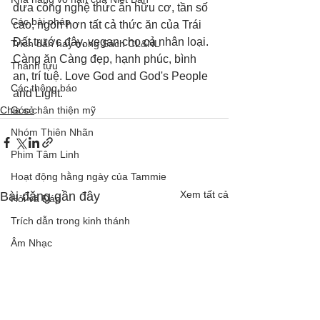
đưa công nghệ thức ăn hữu cơ, tần số 
Các bài pháp
cao, ngon hơn tất cả thức ăn của Trái 
Đất trước đây, vegan cho cả nhân loại. 
Trích dẫn hay trong Sách CL&NL
Càng ăn Càng đẹp, hạnh phúc, bình 
Thành tựu
an, trí tuệ. Love God and God's People 
Các thông báo
and Light.
Chia sẻ
Góc chân thiện mỹ
Nhóm Thiên Nhãn
Phim Tâm Linh
Hoạt động hằng ngày của Tammie
Xem tất cả
Bài đăng gần đây
Hỏi và Đáp
Trích dẫn trong kinh thánh
Âm Nhạc