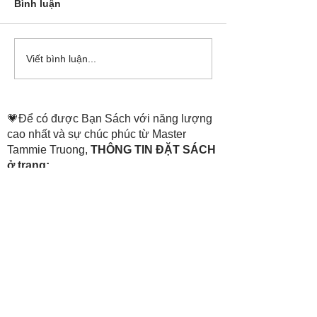
Bình luận
Cô Hoa Duong chia sẻ
Release các ba
Viết bình luận...
account của Bá
💗Để có được Bạn Sách với năng lượng
cao nhất và sự chúc phúc từ Master
Tammie Truong,
THÔNG TIN ĐẶT SÁCH
ở trang:
https://www.thenewheaven.land/
​Hỗ trợ đặt sách:
💗+84
907 07 1511
(Tiếng Việt)
0907 07
1511
(Hotline)
💗+1
469 888 3356
(Mỹ và Các Châu
Khác)