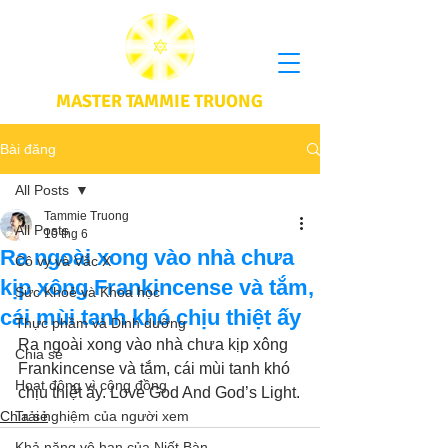
MASTER TAMMIE TRUONG
Bài đăng
All Posts
Tammie Truong
All Posts
10 thg 6
Ra ngoài xong vào nhà chưa
Cô vy và Vắc X
kịp xông Frankincense và tắm,
Sức Khoẻ và Khoa học
cái mùi tanh khó chịu thiệt ấy
Thực phầm và Dinh dưỡng
Ra ngoài xong vào nhà chưa kịp xông 
Chia sẻ
Frankincense và tắm, cái mùi tanh khó 
Hoạt động vì cộng đồng
chịu thiệt ấy. Love God And God’s Light.
Chia sẻ
Trải nghiệm của người xem
Khả năng vô hạn của Niết Bàn