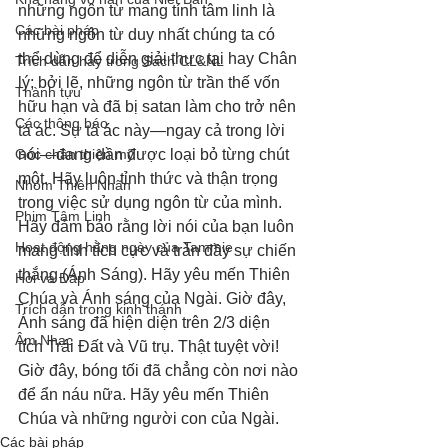
những ngôn từ mang tính tâm linh là 
Các bài pháp
những ngôn từ duy nhất chúng ta có 
thể dùng để diễn giải thực tại hay Chân 
Trích dẫn hay trong Sách CL&NL
lý; bởi lẽ, những ngôn từ trần thế vốn 
Thành tựu
hữu hạn và đã bị satan làm cho trở nên 
Các thông báo
tà ác. Sự tà ác này—ngay cả trong lời 
Góc chân thiện mỹ
nói—đang dần được loại bỏ từng chút 
một. Hãy luôn tỉnh thức và thận trọng 
Nhóm Thiên Nhãn
trong việc sử dụng ngôn từ của mình. 
Phim Tâm Linh
Hãy đảm bảo rằng lời nói của bạn luôn 
Hoạt động hằng ngày của Tammie
mang tính tích cực và tràn đầy sự chiến 
thắng (Ánh Sáng). Hãy yêu mến Thiên 
Hỏi và Đáp
Chúa và Ánh sáng của Ngài. Giờ đây, 
Trích dẫn trong kinh thánh
Ánh sáng đã hiện diện trên 2/3 diện 
Âm Nhạc
tích Trái Đất và Vũ trụ. Thật tuyệt vời! 
Giờ đây, bóng tối đã chẳng còn nơi nào 
để ẩn náu nữa. Hãy yêu mến Thiên 
Chúa và những người con của Ngài.
Các bài pháp