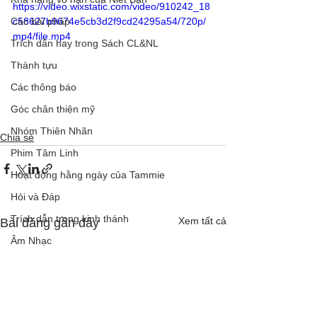
https://video.wixstatic.com/video/910242_18
Các bài pháp
c58627b9674e5cb3d2f9cd24295a54/720p/
mp4/file.mp4
Trích dẫn hay trong Sách CL&NL
Thành tựu
Các thông báo
Góc chân thiện mỹ
Nhóm Thiên Nhãn
Chia sẻ
Phim Tâm Linh
Hoạt động hằng ngày của Tammie
Hỏi và Đáp
Trích dẫn trong kinh thánh
Xem tất cả
Bài đăng gần đây
Âm Nhạc