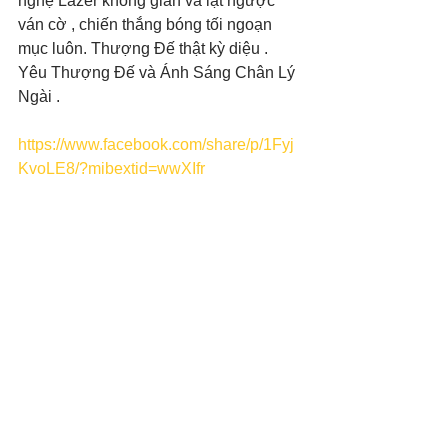
nghệ Lazer không gian và lật ngược 
ván cờ , chiến thắng bóng tối ngoạn 
mục luôn. Thượng Đế thật kỳ diệu . 
Yêu Thượng Đế và Ánh Sáng Chân Lý 
Ngài .  
https://www.facebook.com/share/p/1Fyj
KvoLE8/?mibextid=wwXIfr