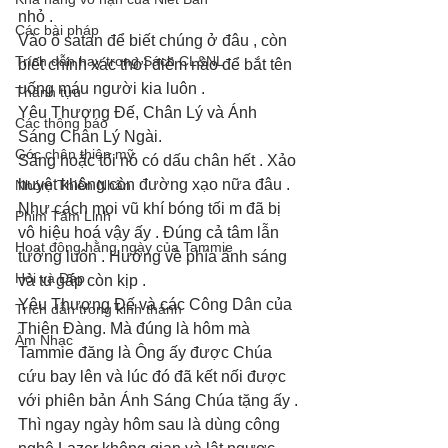
nhỏ . 
Các bài pháp
Vào ổ satan để biết chúng ở đâu , còn 
Trích dẫn hay trong Sách CL&NL
biết chính xác thời điểm nào để bắt tên 
uống máu người kia luôn .
Thành tựu
Yêu Thượng Đế, Chân Lý và Ánh 
Các thông báo
Sáng Chân Lý Ngài. 
Góc chân thiện mỹ
Sáng hoặc tối nó có dấu chân hết . Xảo 
huyệt không còn đường xạo nữa đâu . 
Nhóm Thiên Nhãn
Như cách mọi vũ khí bóng tối m đã bị 
Phim Tâm Linh
vô hiệu hoá vậy ấy . Đúng cả tâm lẫn 
Hoạt động hằng ngày của Tammie
tướng luôn . Hướng về phía ánh sáng 
Hỏi và Đáp
và tu gấp còn kịp . 
Yêu Thượng Đế và các Công Dân của 
Trích dẫn trong kinh thánh
Thiên Đàng. Mà đúng là hôm mà 
Âm Nhạc
Tammie đăng là Ông ấy được Chúa 
cứu bay lên và lúc đó đã kết nối được 
với phiên bản Ánh Sáng Chúa tặng ấy . 
Thì ngay ngày hôm sau là dùng công 