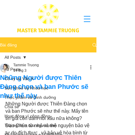
MASTER TAMMIE TRUONG
Bài đăng
All Posts
Tammie Truong
All Posts
14 thg 3
Những Người được Thiên
Cô vy và Vắc X
Đàng chọn và ban Phước sẽ
Sức Khoẻ và Khoa học
như thế này
Thực phầm và Dinh dưỡng
Những Người được Thiên Đàng chọn 
Chia sẻ
và ban Phước sẽ như thế này. Mấy tên 
Hoạt động vì cộng đồng
tin giả còn dám nói xấu nữa không? 
Trải nghiệm của người xem
Đạo Chúa từ nhỏ và thệ nguyện bảo vệ 
tự do đích thực , và bảo vệ hòa bình từ 
Khả năng vô hạn của Niết Bàn