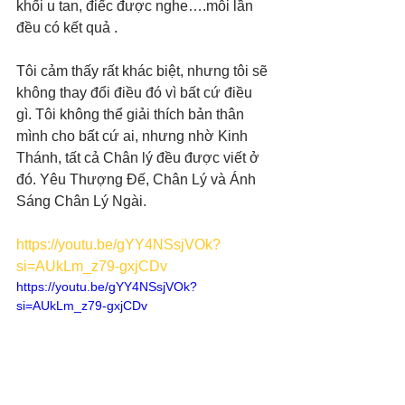
khối u tan, điếc được nghe….mỗi lần 
đều có kết quả . 
Tôi cảm thấy rất khác biệt, nhưng tôi sẽ 
không thay đổi điều đó vì bất cứ điều 
gì. Tôi không thể giải thích bản thân 
mình cho bất cứ ai, nhưng nhờ Kinh 
Thánh, tất cả Chân lý đều được viết ở 
đó. Yêu Thượng Đế, Chân Lý và Ánh 
Sáng Chân Lý Ngài.
https://youtu.be/gYY4NSsjVOk?
si=AUkLm_z79-gxjCDv
https://youtu.be/gYY4NSsjVOk?
si=AUkLm_z79-gxjCDv