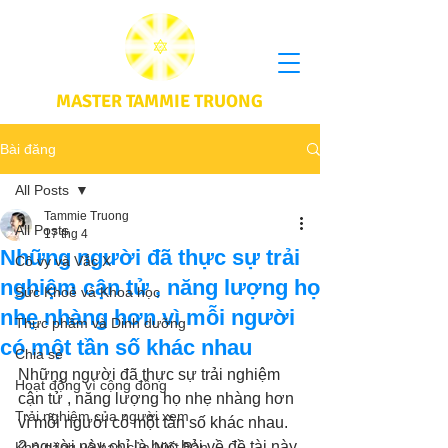
MASTER TAMMIE TRUONG
Bài đăng
All Posts
Tammie Truong
All Posts
17 thg 4
Những người đã thực sự trải
Cô vy và Vắc X
nghiệm cận tử , năng lượng họ
Sức Khoẻ và Khoa học
nhẹ nhàng hơn vì mỗi người
Thực phầm và Dinh dưỡng
có một tần số khác nhau
Chia sẻ
Những người đã thực sự trải nghiệm 
Hoạt động vì cộng đồng
cận tử , năng lượng họ nhẹ nhàng hơn 
Trải nghiệm của người xem
vì mỗi người có một tần số khác nhau. 
2 người này chỉ là học hỏi về đề tài này 
Khả năng vô hạn của Niết Bàn