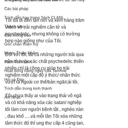
. 
Các bài pháp
Trích dẫn hay trong Sách CL&NL
Tôi đã đi đến tận nơi và xem hàng trăm 
Thành tựu
video về trải nghiệm cận tử và 
psychedelic, nhưng không có trường 
Các thông báo
hợp nào giống như của Tôi. 
Góc chân thiện mỹ
Nhóm Thiên Nhãn
Đối với tôi, tất cả những người trải qua 
cận tử hoặc các chất psychedelic thiên 
Phim Tâm Linh
nhiên chỉ là công cụ giúp họ trải 
Hoạt động hằng ngày của Tammie
nghiệm một cấp độ ý thức/ nhận thức 
Hỏi và Đáp
vượt ra ngoài cơ thể/bản ngã/cái tôi.
Trích dẫn trong kinh thánh
Tôi chưa thấy ai vào trạng thái vô ngã 
Âm Nhạc
và có khả năng xóa các satan/ nghiệp 
tối làm con người bệnh tật , nghèo nàn 
, đau khổ ….và mỗi lần Tôi xóa những 
tâm thức đó thì ung thư cấp 4 cũng tan, 