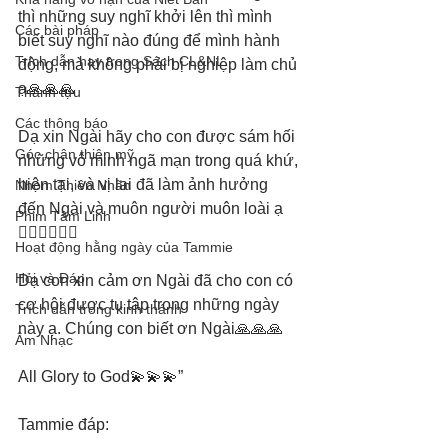
thì những suy nghĩ khởi lên thì mình 
Các bài pháp
biết suy nghĩ nào đúng để mình hành 
Trích dẫn hay trong Sách CL&NL
động, mà không phải bị nghiệp làm chủ 
ạ🙏🙏🙏
Thành tựu
Các thông báo
Dạ xin Ngài hãy cho con được sám hối 
Góc chân thiện mỹ
những vô minh ngã mạn trong quá khứ, 
hiện tại, và vị lai đã làm ảnh hưởng 
Nhóm Thiên Nhãn
đến Ngài và muôn người muôn loài ạ
Phim Tâm Linh
🙇‍♀️🙇‍♀️🙇‍♀️
Hoạt động hằng ngày của Tammie
Hỏi và Đáp
Dạ con xin cảm ơn Ngài đã cho con có 
cơ hội được tu tập trong những ngày 
Trích dẫn trong kinh thánh
này ạ. Chúng con biết ơn Ngài🙏🙏🙏
Âm Nhạc
All Glory to God💫💫💫”
Tammie đáp: 