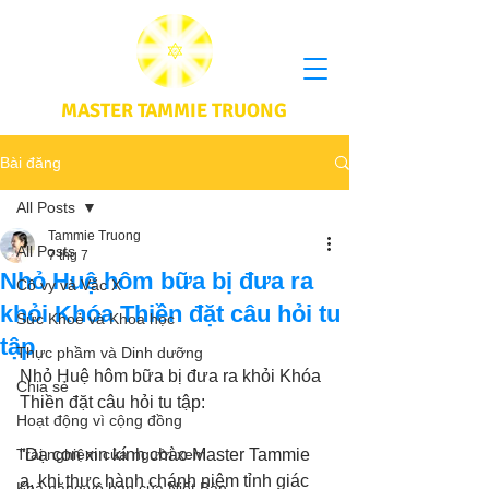
MASTER TAMMIE TRUONG
Bài đăng
All Posts
Tammie Truong
All Posts
7 thg 7
Nhỏ Huệ hôm bữa bị đưa ra
Cô vy và Vắc X
khỏi Khóa Thiền đặt câu hỏi tu
Sức Khoẻ và Khoa học
tập
Thực phầm và Dinh dưỡng
Nhỏ Huệ hôm bữa bị đưa ra khỏi Khóa 
Chia sẻ
Thiền đặt câu hỏi tu tập:
Hoạt động vì cộng đồng
Trải nghiệm của người xem
“Dạ con xin kính chào Master Tammie 
ạ, khi thực hành chánh niệm tỉnh giác 
Khả năng vô hạn của Niết Bàn