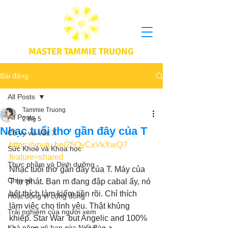
MASTER TAMMIE TRUONG
Bài đăng
All Posts
Tammie Truong
All Posts
2 thg 5
Nhạc tuổi thơ gần đây của T
Cô vy và Vắc X
https://youtu.be/25QyCxVkXwQ?
Sức Khoẻ và Khoa học
feature=shared
Thực phầm và Dinh dưỡng
Nhạc tuổi thơ gần đây của T. Máy của 
Chia sẻ
T tự phát. Bạn m đang đập cabal ấy, nó 
hết thích làm kiếm tiền rồi. Chỉ thích 
Hoạt động vì cộng đồng
làm việc cho tình yêu. Thật khủng 
Trải nghiệm của người xem
khiếp. Star War  but Angelic and 100% 
Khả năng vô hạn của Niết Bàn