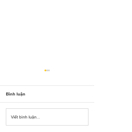
Bình luận
Cô Hoa Duong chia sẻ
Release các ba
Viết bình luận...
account của Bá