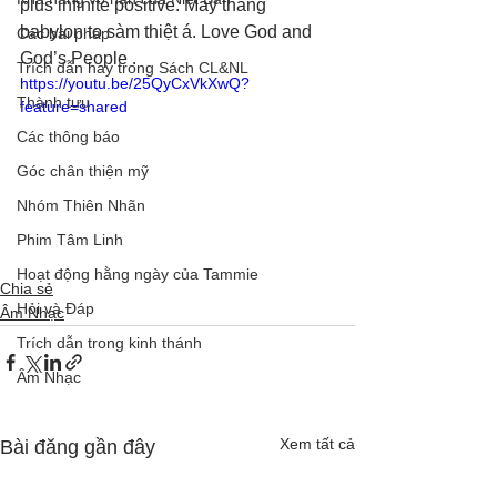
plus infinite positive. Mấy thằng 
babylon to sàm thiệt á. Love God and 
Các bài pháp
God’s People .
Trích dẫn hay trong Sách CL&NL
https://youtu.be/25QyCxVkXwQ?
Thành tựu
feature=shared
Các thông báo
Góc chân thiện mỹ
Nhóm Thiên Nhãn
Phim Tâm Linh
Hoạt động hằng ngày của Tammie
Chia sẻ
Hỏi và Đáp
Âm Nhạc
Trích dẫn trong kinh thánh
Âm Nhạc
Xem tất cả
Bài đăng gần đây