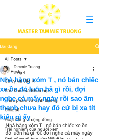
MASTER TAMMIE TRUONG
Bài đăng
All Posts
Tammie Truong
All Posts
2 thg 4
Nhà hàng xóm T , nó bán chiếc
Cô vy và Vắc X
xe ồn đó luôn hả gì rồi, đợi
Sức Khoẻ và Khoa học
nghe cả mấy ngày rồi sao âm
Thực phầm và Dinh dưỡng
thanh chưa hay đó cứ bị xa tít
Chia sẻ
kiểu gì ấy
Hoạt động vì cộng đồng
Nhà hàng xóm T , nó bán chiếc xe ồn 
Trải nghiệm của người xem
đó luôn hả gì rồi, đợi nghe cả mấy ngày 
Khả năng vô hạn của Niết Bàn