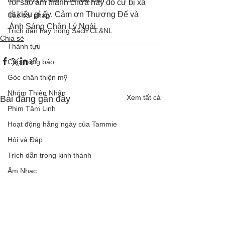
rồi sao âm thanh chưa hay đó cứ bị xa 
tít kiểu gì ấy. Cảm ơn Thượng Đế và 
Các bài pháp
Ánh Sáng Chân Lý Ngài.
Trích dẫn hay trong Sách CL&NL
Chia sẻ
Thành tựu
Các thông báo
Góc chân thiện mỹ
Nhóm Thiên Nhãn
Xem tất cả
Bài đăng gần đây
Phim Tâm Linh
Hoạt động hằng ngày của Tammie
Hỏi và Đáp
Trích dẫn trong kinh thánh
Âm Nhạc