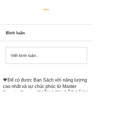
Bình luận
Cô Hoa Duong chia sẻ
Release các ba
Viết bình luận...
account của Bá
💗Để có được Bạn Sách với năng lượng
cao nhất và sự chúc phúc từ Master
Tammie Truong,
THÔNG TIN ĐẶT SÁCH
ở trang:
https://www.thenewheaven.land/
​Hỗ trợ đặt sách: