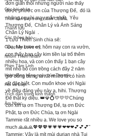
đơn giản thôi nhưng người nào thấy 
Các bài pháp
được phước ơn của Thượng Đế,  đó là 
những người may mắn nhất.  Yêu 
Trích dẫn hay trong Sách CL&NL
Thượng Đế,  Chân Lý và Ánh Sáng 
Thành tựu
Chân Lý Ngài  .
Các thông báo
1 cựu Thiền Sinh chia sẽ:
Góc chân thiện mỹ
"Dạ, My Love ơi, hôm nay con ra vườn, 
con thấy bạn cây kim tiền lại trổ thêm 
Nhóm Thiên Nhãn
nhiều hoa, và con còn thấy 1 bạn cây 
Phim Tâm Linh
mít nhỏ bố con trồng cách đây 2 năm 
Hoạt động hằng ngày của Tammie
giờ bỗng dưng ra rất nhiều lá có hình 
rất đặc biệt. Con muốn khoe với Ngài 
Hỏi và Đáp
về điều đáng yêu này ạ, hihi. Thượng 
Trích dẫn trong kinh thánh
Đế thật kỳ diệu. 👑💎💍💛💛💛Chúng 
Âm Nhạc
con xin tạ ơn Thượng Đế, tạ ơn Đức 
Phật, tạ ơn Đức Chúa, tạ ơn Ngài 
Tammie rất nhiều ạ. We love you so 
much 🙏🙏🙏💖💖💖💗💗💗❤❤❤💕💕💕"
Tammie: Vậy là mít mùi durian nhà Tui 