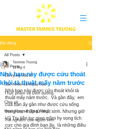
MASTER TAMMIE TRUONG
Bài đăng
All Posts
Tammie Truong
All Posts
11 thg 4
Nhà bạn này được cứu thoát
Cô vy và Vắc X
khỏi tà thuật mấy năm trước
Sức Khoẻ và Khoa học
Nhà bạn này được cứu thoát khỏi tà 
Thực phầm và Dinh dưỡng
thuật mấy năm trước.  Và gần đây,  em 
Chia sẻ
của bạn ấy gần như được cứu sống 
Hoạt động vì cộng đồng
trong cơn thập tử nhất sinh. Nhưng giờ 
Vũ Trụ liên tục gieo mầm hy vọng tích 
Trải nghiệm của người xem
cực cho gia đình bạn ấy,  là những điều 
Khả năng vô hạn của Niết Bàn