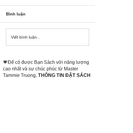
Bình luận
Cô Hoa Duong chia sẻ
Release các ba
Viết bình luận...
account của Bá
💗Để có được Bạn Sách với năng lượng
cao nhất và sự chúc phúc từ Master
Tammie Truong,
THÔNG TIN ĐẶT SÁCH
ở trang:
https://www.thenewheaven.land/
​Hỗ trợ đặt sách:
💗+84
907 07 1511
(Tiếng Việt)
0907 07
1511
(Hotline)