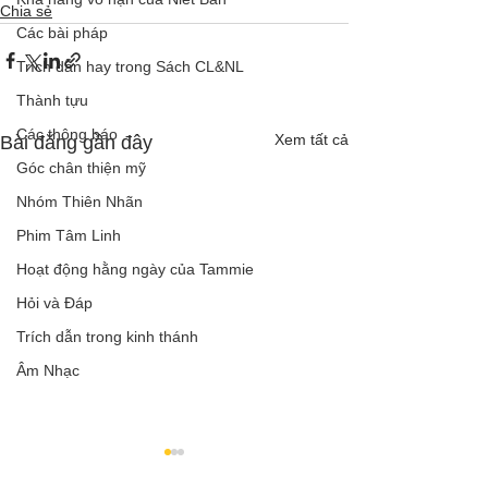
Chia sẻ
Các bài pháp
Trích dẫn hay trong Sách CL&NL
Thành tựu
Các thông báo
Xem tất cả
Bài đăng gần đây
Góc chân thiện mỹ
Nhóm Thiên Nhãn
Phim Tâm Linh
Hoạt động hằng ngày của Tammie
Hỏi và Đáp
Trích dẫn trong kinh thánh
Âm Nhạc