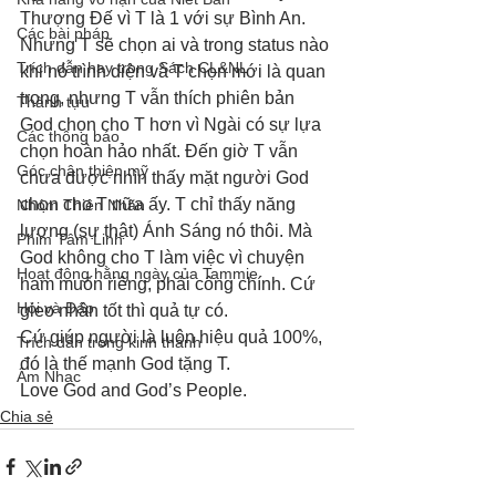
Thượng Đế vì T là 1 với sự Bình An. 
Các bài pháp
Nhưng T sẽ chọn ai và trong status nào 
Trích dẫn hay trong Sách CL&NL
khi nó trình diện và T chọn mới là quan 
trọng, nhưng T vẫn thích phiên bản 
Thành tựu
God chọn cho T hơn vì Ngài có sự lựa 
Các thông báo
chọn hoàn hảo nhất. Đến giờ T vẫn 
Góc chân thiện mỹ
chưa được nhìn thấy mặt người God 
chọn cho T nữa ấy. T chỉ thấy năng 
Nhóm Thiên Nhãn
lượng (sự thật) Ánh Sáng nó thôi. Mà 
Phim Tâm Linh
God không cho T làm việc vì chuyện 
Hoạt động hằng ngày của Tammie
ham muốn riêng, phải công chính. Cứ 
Hỏi và Đáp
gieo nhân tốt thì quả tự có. 
Cứ giúp người là luôn hiệu quả 100%, 
Trích dẫn trong kinh thánh
đó là thế mạnh God tặng T. 
Âm Nhạc
Love God and God’s People.
Chia sẻ