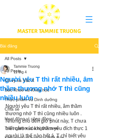
MASTER TAMMIE TRUONG
Bài đăng
All Posts
Tammie Truong
All Posts
11 thg 4
Người yêu T thì rất nhiều, âm
Cô vy và Vắc X
thầm thương nhớ T thì cũng
Sức Khoẻ và Khoa học
nhiều luôn
Thực phầm và Dinh dưỡng
Người yêu T thì rất nhiều, âm thầm 
Chia sẻ
thương nhớ T thì cũng nhiều luôn . 
Hoạt động vì cộng đồng
Nhưng cho đến giờ phút này, T chưa 
Trải nghiệm của người xem
biết cảm xúc khi thầm yêu đích thực 1 
người là thế nào hết á. T chỉ biết yêu 
Khả năng vô hạn của Niết Bàn