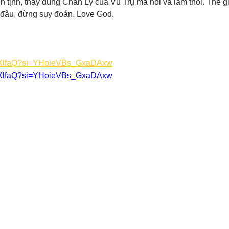
nh tịnh, thấy đúng Chân Lý của Vũ Trụ mà nói và làm thôi. Thế g
đâu, đừng suy đoán. Love God. 
sJ4XlfaQ?si=YHoieVBs_GxaDAxw
sJ4XlfaQ?si=YHoieVBs_GxaDAxw