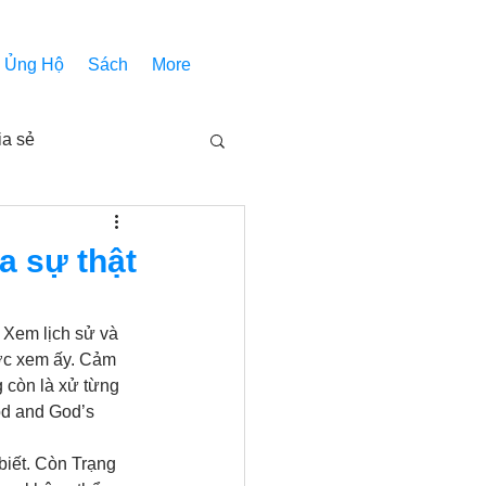
Ủng Hộ
Sách
More
ia sẻ
Các bài pháp
ủa sự thật
Nhóm Thiên Nhãn
. Xem lịch sử và 
ợc xem ấy. Cảm 
 còn là xử từng 
inh thánh
Âm Nhạc
od and God’s 
biết. Còn Trạng 