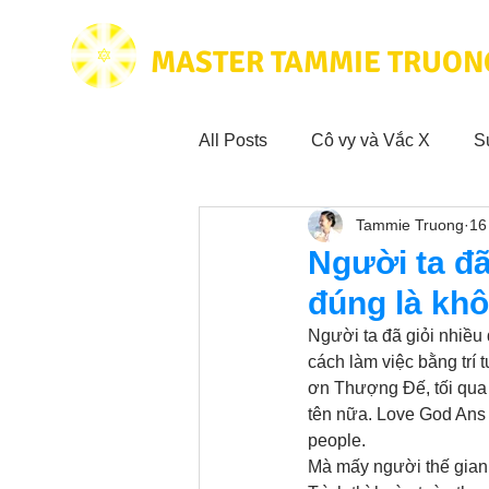
MASTER TAMMIE TRUON
All Posts
Cô vy và Vắc X
S
Tammie Truong
16
Hoạt động vì cộng đồng
Tr
Người ta đã
đúng là khô
Trích dẫn hay trong Sách CL&
Người ta đã giỏi nhiều 
cách làm việc bằng trí
ơn Thượng Đế, tối qua 
Phim Tâm Linh
Hoạt động
tên nữa. Love God Ans G
people. 
Mà mấy người thế gian 