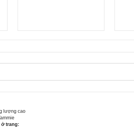
Cô Hoa Duong chia sẻ
Rele
của 
g lượng cao
 Tammie
ở trang: