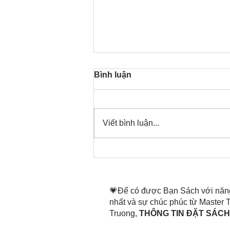
Bình luận
Viết bình luận...
Thời gian đó đang là bây
giờ, nên thanh lọc thân tâm
mình tin tấn
💗Để có được Bạn Sách với năn
nhất và sự chúc phúc từ Master
Truong,
THÔNG TIN ĐẶT SÁCH 