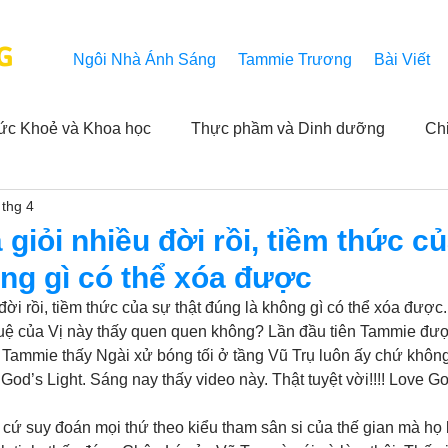
G
Ngôi Nhà Ánh Sáng
Tammie Trương
Bài Viết
ức Khoẻ và Khoa học
Thực phầm và Dinh dưỡng
Ch
 thg 4
ải nghiệm của người xem
Khả năng vô hạn của Niết Bàn
 giỏi nhiều đời rồi, tiềm thức c
ng gì có thể xóa được
NL
Thành tựu
Các thông báo
Góc chân thiện mỹ
đời rồi, tiềm thức của sự thật đúng là không gì có thể xóa được
 tuệ của Vị này thấy quen quen không? Lần đầu tiên Tammie đư
Tammie thấy Ngài xử bóng tối ở tầng Vũ Trụ luôn ấy chứ không
 hằng ngày của Tammie
Hỏi và Đáp
Trích dẫn trong k
od’s Light. Sáng nay thấy video này. Thật tuyệt vời!!!! Love G
cứ suy đoán mọi thứ theo kiểu tham sân si của thế gian mà họ 