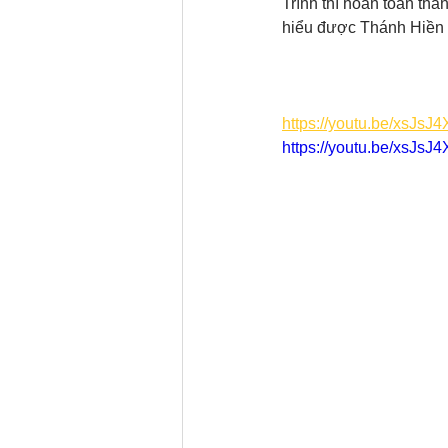
Trình thì hoàn toàn tha
hiểu được Thánh Hiền 
https://youtu.be/xsJ
https://youtu.be/xsJ