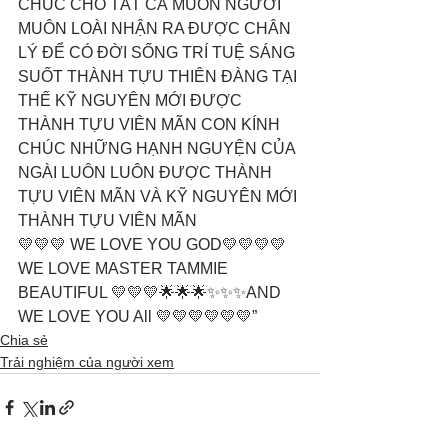
CHÚC CHO TẤT CẢ MUÔN NGƯỜI 
MUÔN LOÀI NHẬN RA ĐƯỢC CHÂN 
LÝ ĐỂ CÓ ĐỜI SỐNG TRÍ TUỆ SÁNG 
SUỐT THÀNH TỰU THIÊN ĐÀNG TẠI 
THẾ KỸ NGUYÊN MỚI ĐƯỢC 
THÀNH TỰU VIÊN MÃN CON KÍNH 
CHÚC NHỮNG HẠNH NGUYỆN CỦA 
NGÀI LUÔN LUÔN ĐƯỢC THÀNH 
TỰU VIÊN MÃN VÀ KỸ NGUYÊN MỚI 
THÀNH TỰU VIÊN MÃN 
💛💛💛 WE LOVE YOU GOD💛💛💛💛 
WE LOVE MASTER TAMMIE 
BEAUTIFUL 💛💛💛🌟🌟🌟✨✨✨AND 
WE LOVE YOU All 💛💛💛💛💛💛”
Chia sẻ
Trải nghiệm của người xem