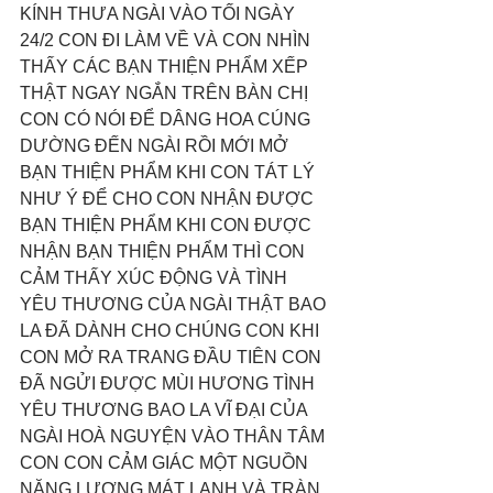
KÍNH THƯA NGÀI VÀO TỐI NGÀY 
24/2 CON ĐI LÀM VỀ VÀ CON NHÌN 
THẤY CÁC BẠN THIỆN PHẨM XẾP 
THẬT NGAY NGẮN TRÊN BÀN CHỊ 
CON CÓ NÓI ĐỂ DÂNG HOA CÚNG 
DƯỜNG ĐẾN NGÀI RỒI MỚI MỞ 
BẠN THIỆN PHẨM KHI CON TÁT LÝ 
NHƯ Ý ĐỂ CHO CON NHẬN ĐƯỢC 
BẠN THIỆN PHẨM KHI CON ĐƯỢC 
NHẬN BẠN THIỆN PHẨM THÌ CON 
CẢM THẤY XÚC ĐỘNG VÀ TÌNH 
YÊU THƯƠNG CỦA NGÀI THẬT BAO 
LA ĐÃ DÀNH CHO CHÚNG CON KHI 
CON MỞ RA TRANG ĐẦU TIÊN CON 
ĐÃ NGỬI ĐƯỢC MÙI HƯƠNG TÌNH 
YÊU THƯƠNG BAO LA VĨ ĐẠI CỦA 
NGÀI HOÀ NGUYỆN VÀO THÂN TÂM 
CON CON CẢM GIÁC MỘT NGUỒN 
NĂNG LƯỢNG MÁT LẠNH VÀ TRÀN 