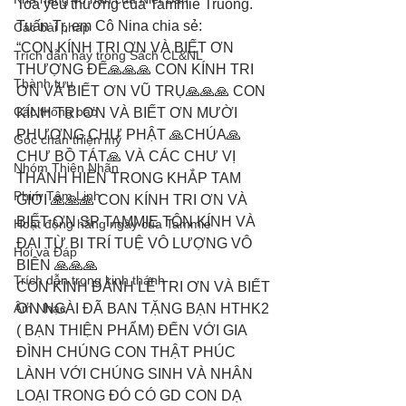
Toả yêu thương của Tammie Truong. 
Tuấn Tr, em Cô Nina chia sẻ: 
Các bài pháp
“CON KÍNH TRI ƠN VÀ BIẾT ƠN 
Trích dẫn hay trong Sách CL&NL
THƯỢNG ĐẾ🙏🙏🙏 CON KÍNH TRI 
Thành tựu
ƠN VÀ BIẾT ƠN VŨ TRỤ🙏🙏🙏 CON 
Các thông báo
KÍNH TRI ƠN VÀ BIẾT ƠN MƯỜI 
PHƯƠNG CHƯ PHẬT 🙏CHÚA🙏 
Góc chân thiện mỹ
CHƯ BỒ TÁT🙏 VÀ CÁC CHƯ VỊ 
Nhóm Thiên Nhãn
THÁNH HIỀN TRONG KHẮP TAM 
Phim Tâm Linh
GIỚI 🙏🙏🙏 CON KÍNH TRI ƠN VÀ 
BIẾT ƠN SP TAMMIE TÔN KÍNH VÀ 
Hoạt động hằng ngày của Tammie
ĐẠI TỪ BI TRÍ TUỆ VÔ LƯỢNG VÔ 
Hỏi và Đáp
BIÊN 🙏🙏🙏 
Trích dẫn trong kinh thánh
CON KÍNH ĐẢNH LỄ TRI ƠN VÀ BIẾT 
Âm Nhạc
ƠN NGÀI ĐÃ BAN TẶNG BẠN HTHK2 
( BẠN THIỆN PHẨM) ĐẾN VỚI GIA 
ĐÌNH CHÚNG CON THẬT PHÚC 
LÀNH VỚI CHÚNG SINH VÀ NHÂN 
LOẠI TRONG ĐÓ CÓ GD CON DẠ 