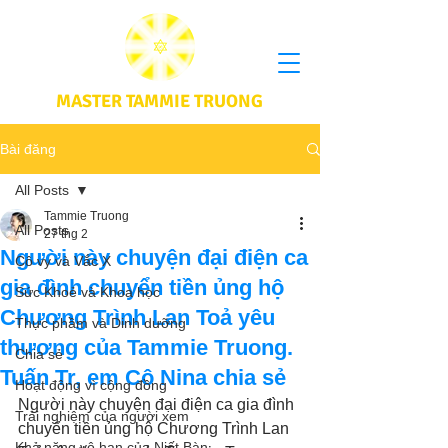
MASTER TAMMIE TRUONG
Bài đăng
All Posts
Tammie Truong
All Posts
27 thg 2
Người này chuyện đại điện ca
Cô vy và Vắc X
gia đình chuyển tiền ủng hộ
Sức Khoẻ và Khoa học
Chương Trình Lan Toả yêu
Thực phầm và Dinh dưỡng
thương của Tammie Truong.
Chia sẻ
Tuấn Tr, em Cô Nina chia sẻ
Hoạt động vì cộng đồng
Người này chuyện đại điện ca gia đình 
Trải nghiệm của người xem
chuyển tiền ủng hộ Chương Trình Lan 
Khả năng vô hạn của Niết Bàn