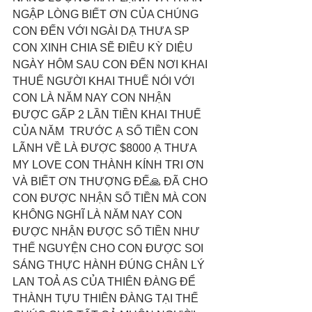
NGẬP LÒNG BIẾT ƠN CỦA CHÚNG 
CON ĐẾN VỚI NGÀI DẠ THƯA SP 
CON XINH CHIA SẼ ĐIỀU KỲ DIỆU 
NGÀY HÔM SAU CON ĐẾN NƠI KHAI 
THUẾ NGƯỜI KHAI THUẾ NÓI VỚI 
CON LÀ NĂM NAY CON NHẬN 
ĐƯỢC GẤP 2 LẦN TIỀN KHAI THUẾ 
CỦA NĂM  TRƯỚC Ạ SỐ TIỀN CON 
LÃNH VỀ LÀ ĐƯỢC $8000 Ạ THƯA 
MY LOVE CON THÀNH KÍNH TRI ƠN 
VÀ BIẾT ƠN THƯỢNG ĐẾ🙏 ĐÃ CHO 
CON ĐƯỢC NHẬN SỐ TIỀN MÀ CON 
KHÔNG NGHĨ LÀ NĂM NAY CON 
ĐƯỢC NHẬN ĐƯỢC SỐ TIỀN NHƯ 
THẾ NGUYỆN CHO CON ĐƯỢC SOI 
SÁNG THỰC HÀNH ĐÚNG CHÂN LÝ 
LAN TOẢ AS CỦA THIÊN ĐÀNG ĐỂ 
THÀNH TỰU THIÊN ĐÀNG TẠI THẾ 